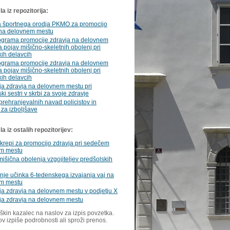
a iz repozitorija:
 športnega orodja PKMO za promocijo
 na delovnem mestu
rograma promocije zdravja na delovnem
 pojav mišično-skeletnih obolenj pri
kih delavcih
rograma promocije zdravja na delovnem
 pojav mišično-skeletnih obolenj pri
kih delavcih
ja zdravja na delovnem mestu pri
ki sestri v skrbi za svoje zdravje
prehranjevalnih navad policistov in
 za izboljšave
 iz ostalih repozitorijev:
ukrepi za promocijo zdravja pri sedečem
m mestu
išična obolenja vzgojiteljev predšolskih
nje učinka 6-tedenskega izvajanja vaj na
m mestu
a zdravja na delovnem mestu v podjetju X
ja zdravja na delovnem mestu
škin kazalec na naslov za izpis povzetka.
ov izpiše podrobnosti ali sproži prenos.