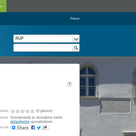
...
Prijava
cena:
(0 glasov)
cena:
Ocenjevanje je dovoljeno samo
prijavljenim
uporabnikom.
vi na: