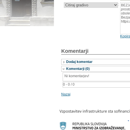
:
BEZJA
prost
obole
Bezja
https
Kopira
Komentarji
Dodaj komentar
Komentarji (0)
Ni komentarjev!
0 - 0 / 0
Nazaj