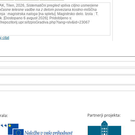
K, Tilen, 2026,
Sistematični pregled vpliva ciljno usmerjene
očasne telesne vadbe na z delom povezana kostno-mišična
nja : magistrska naloga
[na spletu]. Magistrsko delo. Izola : T.
k. [Dostopano 6 avgust 2026]. Pridobljeno s:
://repozitorij.upr.si/IzpisGradiva.php?lang=slv&id=23067
j citat