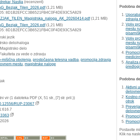
drekar, Nastja
(
recenzent
)
Podobna del
G_Bezjak_Tilen_2026.pdf
(1,21 MB)
D5: 8D1B2EFCC3B6521FB4C0F4DE93C5A829
Uporaba
ZJAK_TILEN_Magistrska_naloga_AK_20260414.pdf
(1,21 MB)
zdravja
Vpliv p
G_Bezjak_Tilen_2026.pdf
(1,21 MB)
mestu na
D5: 8D1B2EFCC3B6521FB4C0F4DE93C5A829
pisarniš
ski jezik
Vpliv p
trsko delo/naloga
mestu na
pisarniš
 Magistrsko delo
Promoci
Fakulteta za vede o zdravju
medicins
o-mišična obolenja
,
prostočasna telesna vadba
,
promocija zdravja
Analiza 
lovnem mestu
,
magistrske naloge
predlogi
Podobna dela
jak
Aktivni 
delovne
Kostno-m
ni vir (1 datoteka PDF (X, 51 str., [7] str. pril.))
otrok
0.12556/RUP-23067
Preverja
1:616.7
delovne
83363
Promocij
.2026
Promoci
Postavite mi
Klik na nasl