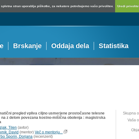
spletna stran uporablja piškotke, za nekatere potrebujemo vašo privolitev.
Uredi privolitev
je
Brskanje
Oddaja dela
Statistika
matični pregled vpliva ciljno usmerjene prostočasne telesne
Skupna o
 na z delom povezana kostno-mišična obolenja : magistrska
Vaša o
a
zjak, Tilen
(
avtor
)
Obja
vnik, David
(
mentor
)
Več o mentorju...
rbo Šporin, Dorjana
(
recenzent
)