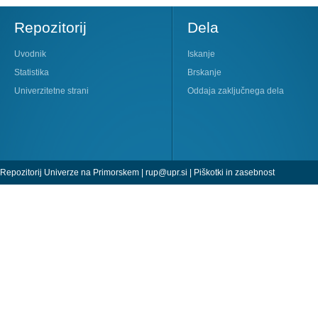
Repozitorij
Dela
Uvodnik
Iskanje
Statistika
Brskanje
Univerzitetne strani
Oddaja zaključnega dela
Repozitorij Univerze na Primorskem |
rup@upr.si
|
Piškotki in zasebnost