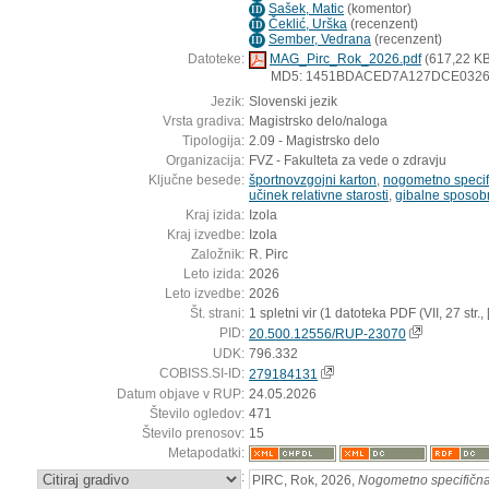
Sašek, Matic
(
komentor
)
ID
Čeklić, Urška
(
recenzent
)
ID
Sember, Vedrana
(
recenzent
)
ID
Datoteke:
MAG_Pirc_Rok_2026.pdf
(617,22 KB
MD5: 1451BDACED7A127DCE032
Jezik:
Slovenski jezik
Vrsta gradiva:
Magistrsko delo/naloga
Tipologija:
2.09 - Magistrsko delo
Organizacija:
FVZ - Fakulteta za vede o zdravju
Ključne besede:
športnovzgojni karton
,
nogometno specifi
učinek relativne starosti
,
gibalne sposob
Kraj izida:
Izola
Kraj izvedbe:
Izola
Založnik:
R. Pirc
Leto izida:
2026
Leto izvedbe:
2026
Št. strani:
1 spletni vir (1 datoteka PDF (VII, 27 str., [2
PID:
20.500.12556/RUP-23070
UDK:
796.332
COBISS.SI-ID:
279184131
Datum objave v RUP:
24.05.2026
Število ogledov:
471
Število prenosov:
15
Metapodatki:
:
PIRC, Rok, 2026,
Nogometno specifična 