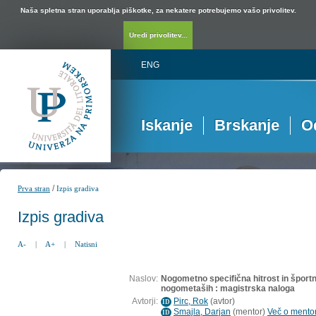
Naša spletna stran uporablja piškotke, za nekatere potrebujemo vašo privolitev.
Uredi privolitev...
ENG
Iskanje
Brskanje
O
/
Prva stran
Izpis gradiva
Izpis gradiva
A-
|
A+
|
Natisni
Naslov:
Nogometno specifična hitrost in športn
nogometaših : magistrska naloga
Avtorji:
Pirc, Rok
(
avtor
)
ID
Smajla, Darjan
(
mentor
)
Več o mentorj
ID