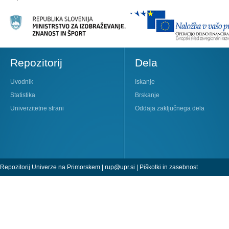
Repozitorij
Dela
Uvodnik
Iskanje
Statistika
Brskanje
Univerzitetne strani
Oddaja zaključnega dela
Repozitorij Univerze na Primorskem |
rup@upr.si
|
Piškotki in zasebnost