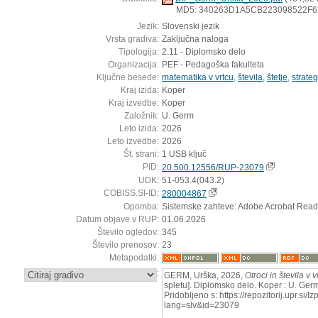
MD5: 340263D1A5CB223098522F6
Jezik:
Slovenski jezik
Vrsta gradiva:
Zaključna naloga
Tipologija:
2.11 - Diplomsko delo
Organizacija:
PEF - Pedagoška fakulteta
Ključne besede:
matematika v vrtcu
,
števila
,
štetje
,
strateg
Kraj izida:
Koper
Kraj izvedbe:
Koper
Založnik:
U. Germ
Leto izida:
2026
Leto izvedbe:
2026
Št. strani:
1 USB ključ
PID:
20.500.12556/RUP-23079
UDK:
51-053.4(043.2)
COBISS.SI-ID:
280004867
Opomba:
Sistemske zahteve: Adobe Acrobat Read
Datum objave v RUP:
01.06.2026
Število ogledov:
345
Število prenosov:
23
Metapodatki:
:
GERM, Urška, 2026,
Otroci in števila v 
spletu]. Diplomsko delo. Koper : U. Ger
Pridobljeno s: https://repozitorij.upr.si/
lang=slv&id=23079