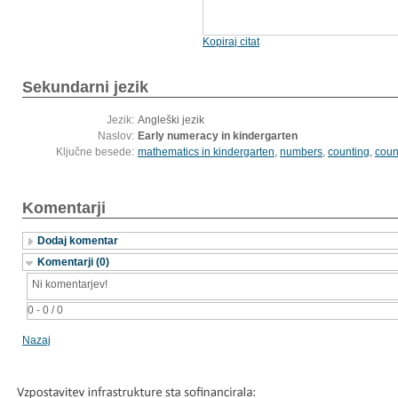
Kopiraj citat
Sekundarni jezik
Jezik:
Angleški jezik
Naslov:
Early numeracy in kindergarten
Ključne besede:
mathematics in kindergarten
,
numbers
,
counting
,
coun
Komentarji
Dodaj komentar
Komentarji (0)
Ni komentarjev!
0 - 0 / 0
Nazaj