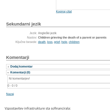
Kopiraj citat
Sekundarni jezik
Jezik:
Angleški jezik
Naslov:
Children grieving the death of a parent or parents
Ključne besede:
death
,
loss
,
grief
,
help
,
children
Komentarji
Dodaj komentar
Komentarji (0)
Ni komentarjev!
0 - 0 / 0
Nazaj