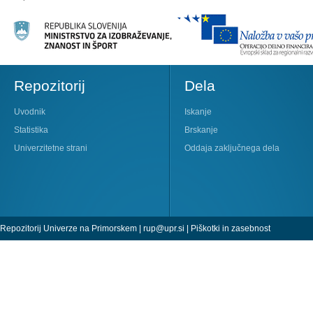
Repozitorij
Dela
Uvodnik
Iskanje
Statistika
Brskanje
Univerzitetne strani
Oddaja zaključnega dela
Repozitorij Univerze na Primorskem |
rup@upr.si
|
Piškotki in zasebnost