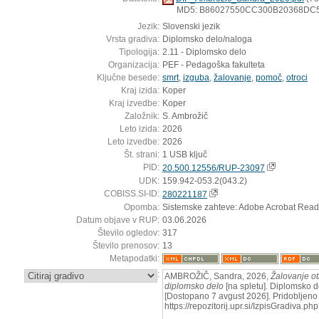
MD5: B86027550CC300B20368DC
Jezik:
Slovenski jezik
Vrsta gradiva:
Diplomsko delo/naloga
Tipologija:
2.11 - Diplomsko delo
Organizacija:
PEF - Pedagoška fakulteta
Ključne besede:
smrt
,
izguba
,
žalovanje
,
pomoč
,
otroci
Kraj izida:
Koper
Kraj izvedbe:
Koper
Založnik:
S. Ambrožič
Leto izida:
2026
Leto izvedbe:
2026
Št. strani:
1 USB ključ
PID:
20.500.12556/RUP-23097
UDK:
159.942-053.2(043.2)
COBISS.SI-ID:
280221187
Opomba:
Sistemske zahteve: Adobe Acrobat Read
Datum objave v RUP:
03.06.2026
Število ogledov:
317
Število prenosov:
13
Metapodatki:
:
AMBROŽIČ, Sandra, 2026,
Žalovanje otr
diplomsko delo
[na spletu]. Diplomsko d
[Dostopano 7 avgust 2026]. Pridobljeno 
https://repozitorij.upr.si/IzpisGradiva.