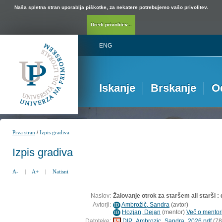
Naša spletna stran uporablja piškotke, za nekatere potrebujemo vašo privolitev.
Uredi privolitev...
ENG
Iskanje
Brskanje
O
/
Prva stran
Izpis gradiva
Izpis gradiva
A-
|
A+
|
Natisni
Naslov:
Žalovanje otrok za staršem ali starši :
Avtorji:
Ambrožič, Sandra
(
avtor
)
ID
Hozjan, Dejan
(
mentor
)
Več o mentorj
ID
Datoteke:
DIP_Ambrozic_Sandra_2026.pdf
(78