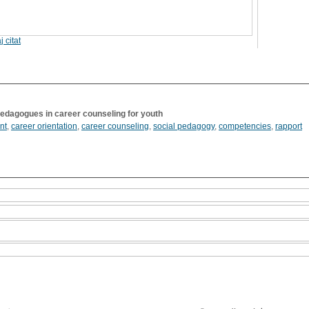
j citat
 pedagogues in career counseling for youth
nt
,
career orientation
,
career counseling
,
social pedagogy
,
competencies
,
rapport