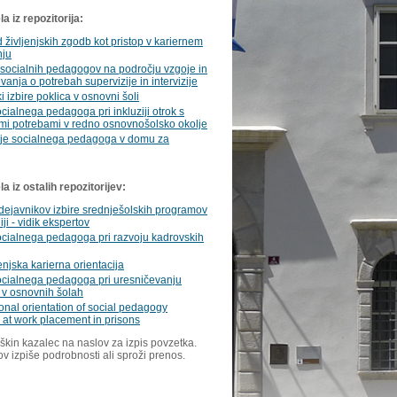
a iz repozitorija:
 življenjskih zgodb kot pristop v kariernem
nju
 socialnih pedagogov na področju vzgoje in
vanja o potrebah supervizije in intervizije
i izbire poklica v osnovni šoli
cialnega pedagoga pri inkluziji otrok s
mi potrebami v redno osnovnošolsko okolje
je socialnega pedagoga v domu za
 iz ostalih repozitorijev:
dejavnikov izbire srednješolskih programov
ji - vidik ekspertov
cialnega pedagoga pri razvoju kadrovskih
enjska karierna orientacija
ocialnega pedagoga pri uresničevanju
e v osnovnih šolah
onal orientation of social pedagogy
 at work placement in prisons
škin kazalec na naslov za izpis povzetka.
ov izpiše podrobnosti ali sproži prenos.