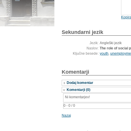
Kopira
Sekundarni jezik
Jezik:
Angleški jezik
Naslov:
The role of social
Ključne besede:
youth
,
unemployme
Komentarji
Dodaj komentar
Komentarji (0)
Ni komentarjev!
0 - 0 / 0
Nazaj