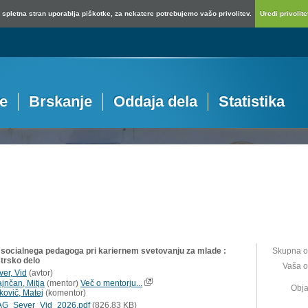
spletna stran uporablja piškotke, za nekatere potrebujemo vašo privolitev.
Uredi privolitev
je
Brskanje
Oddaja dela
Statistika
 socialnega pedagoga pri kariernem svetovanju za mlade :
Skupna o
trsko delo
Vaša o
ver, Vid
(
avtor
)
ajnčan, Mitja
(
mentor
)
Več o mentorju...
Obja
kovič, Matej
(
komentor
)
G_Sever_Vid_2026.pdf
(826,83 KB)