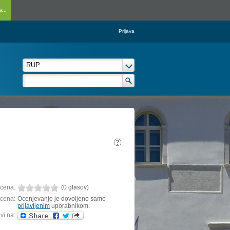
...
Prijava
cena:
(0 glasov)
cena:
Ocenjevanje je dovoljeno samo
prijavljenim
uporabnikom.
vi na: