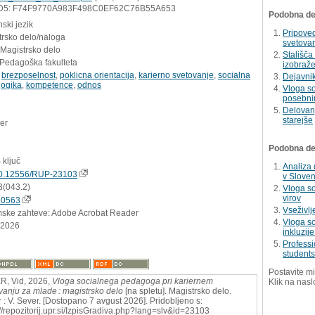
D5: F74F9770A983F498C0EF62C76B55A653
Podobna del
ski jezik
Pripoved
trsko delo/naloga
svetova
 Magistrsko delo
Stališča
 Pedagoška fakulteta
izobraže
,
brezposelnost
,
poklicna orientacija
,
karierno svetovanje
,
socialna
Dejavnik
ogika
,
kompetence
,
odnos
Vloga so
posebni
Delovan
starejše
er
Podobna dela
 ključ
Analiza 
0.12556/RUP-23103
v Sloveni
3(043.2)
Vloga so
virov
90563
Vseživlj
mske zahteve: Adobe Acrobat Reader
Vloga s
.2026
inkluzij
Professi
students
Postavite mi
, Vid, 2026,
Vloga socialnega pedagoga pri kariernem
Klik na nasl
vanju za mlade : magistrsko delo
[na spletu]. Magistrsko delo.
 : V. Sever. [Dostopano 7 avgust 2026]. Pridobljeno s:
://repozitorij.upr.si/IzpisGradiva.php?lang=slv&id=23103