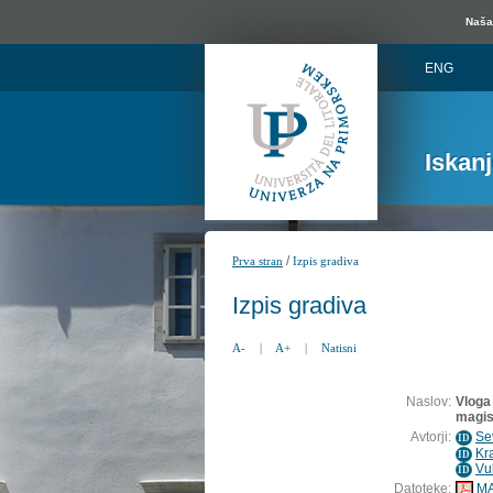
Naša 
ENG
Iskan
/
Prva stran
Izpis gradiva
Izpis gradiva
A-
|
A+
|
Natisni
Naslov:
Vloga
magis
Avtorji:
Se
ID
Kr
ID
Vu
ID
Datoteke:
MA