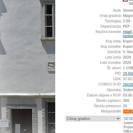
M
Jezik:
Sloven
Vrsta gradiva:
Magis
Tipologija:
2.09 -
Organizacija:
PEF -
Ključne besede:
mladi
pedag
Kraj izida:
Koper
Kraj izvedbe:
Koper
Založnik:
V. Sev
Leto izida:
2026
Leto izvedbe:
2026
Št. strani:
1 USB
PID:
20.50
UDK:
37.01
COBISS.SI-ID:
2802
Opomba:
Siste
Datum objave v RUP:
03.06
Število ogledov:
388
Število prenosov:
20
Metapodatki:
:
SEVER
sveto
Koper
https