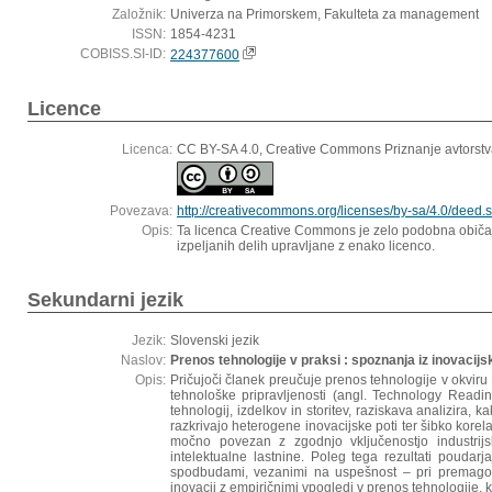
Založnik:
Univerza na Primorskem, Fakulteta za management
ISSN:
1854-4231
COBISS.SI-ID:
224377600
Licence
Licenca:
CC BY-SA 4.0, Creative Commons Priznanje avtorstv
Povezava:
http://creativecommons.org/licenses/by-sa/4.0/deed.s
Opis:
Ta licenca Creative Commons je zelo podobna običajn
izpeljanih delih upravljane z enako licenco.
Sekundarni jezik
Jezik:
Slovenski jezik
Naslov:
Prenos tehnologije v praksi : spoznanja iz inovaci
Opis:
Pričujoči članek preučuje prenos tehnologije v okviru
tehnološke pripravljenosti (angl. Technology Readi
tehnologij, izdelkov in storitev, raziskava analizira
razkrivajo heterogene inovacijske poti ter šibko kore
močno povezan z zgodnjo vključenostjo industrijsk
intelektualne lastnine. Poleg tega rezultati pouda
spodbudami, vezanimi na uspešnost – pri premagovanj
inovacij z empiričnimi vpogledi v prenos tehnologije, 