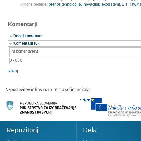
Ključne besede:
prenos tehnologije
,
inovacijski ekosistemi
,
EIT RawMat
Komentarji
Dodaj komentar
Komentarji (0)
Ni komentarjev!
0 - 0 / 0
Nazaj
Repozitorij
Dela