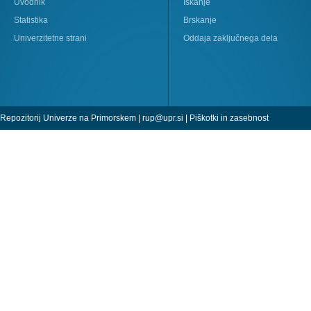
Uvodnik
Iskanje
Statistika
Brskanje
Univerzitetne strani
Oddaja zaključnega dela
Repozitorij Univerze na Primorskem |
rup@upr.si
|
Piškotki in zasebnost