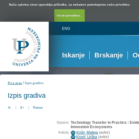
Naša spletna stran uporablja piškotke, za nekatere potrebujemo vašo privolitev.
Uredi privolitev...
ENG
Iskanje
Brskanje
O
/
Prva stran
Izpis gradiva
Izpis gradiva
A-
|
A+
|
Natisni
Naslov:
Technology Transfer in Practice : Evi
Innovation Ecosystems
Avtorji:
Košir, Mateja
(
avtor
)
ID
Kropf, Urška
(
avtor
)
ID