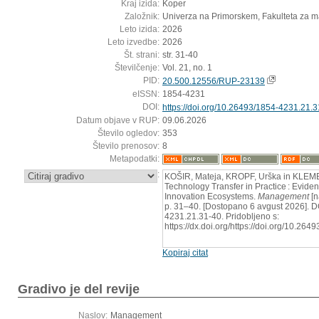
Kraj izida:
Koper
Založnik:
Univerza na Primorskem, Fakulteta za
Leto izida:
2026
Leto izvedbe:
2026
Št. strani:
str. 31-40
Številčenje:
Vol. 21, no. 1
PID:
20.500.12556/RUP-23139
eISSN:
1854-4231
DOI:
https://doi.org/10.26493/1854-4231.21.
Datum objave v RUP:
09.06.2026
Število ogledov:
353
Število prenosov:
8
Metapodatki:
:
KOŠIR, Mateja, KROPF, Urška in KLEM
Technology Transfer in Practice : Evide
Innovation Ecosystems.
Management
[n
p. 31–40. [Dostopano 6 avgust 2026]. DO
4231.21.31-40. Pridobljeno s:
https://dx.doi.org/https://doi.org/10.26
Kopiraj citat
Gradivo je del revije
Naslov:
Management