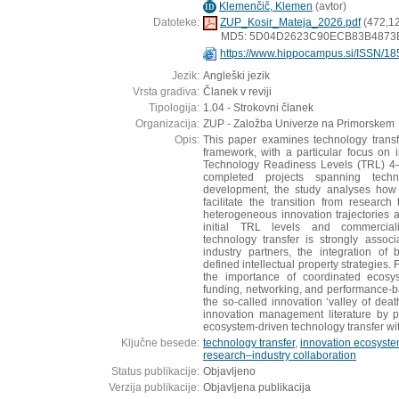
Klemenčič, Klemen
(
avtor
)
ID
Datoteke:
ZUP_Kosir_Mateja_2026.pdf
(472,1
MD5: 5D04D2623C90ECB83B4873
https://www.hippocampus.si/ISSN/18
Jezik:
Angleški jezik
Vrsta gradiva:
Članek v reviji
Tipologija:
1.04 - Strokovni članek
Organizacija:
ZUP - Založba Univerze na Primorskem
Opis:
This paper examines technology transf
framework, with a particular focus on i
Technology Readiness Levels (TRL) 4
completed projects spanning techn
development, the study analyses ho
facilitate the transition from research
heterogeneous innovation trajectories
initial TRL levels and commerciali
technology transfer is strongly assoc
industry partners, the integration of
defined intellectual property strategies. 
the importance of coordinated ecos
funding, networking, and performance-b
the so-called innovation ‘valley of deat
innovation management literature by pr
ecosystem-driven technology transfer with
Ključne besede:
technology transfer
,
innovation ecosyst
research–industry collaboration
Status publikacije:
Objavljeno
Verzija publikacije:
Objavljena publikacija