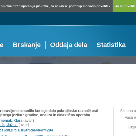
spletna stran uporablja piškotke, za nekatere potrebujemo vašo privolitev.
Uredi privolitev
je
Brskanje
Oddaja dela
Statistika
ipravljeno besedilo kot ogledalo pokrajinske raznolikosti
Skupna o
enega jezika : gradivo, analiza in didaktična uporaba
Vaša o
menjak, Klara
(
avtor
)
fic, Jožica
(
avtor
)
Obja
ps://srl.si/ojs/srl/article/view/4294