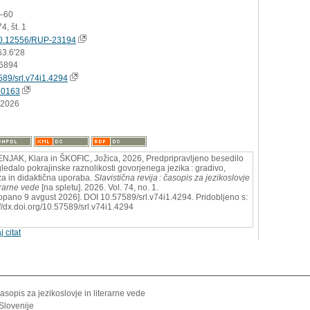
1–60
4, št. 1
0.12556/RUP-23194
63.6'28
6894
589/srl.v74i1.4294
20163
.2026
JAK, Klara in ŠKOFIC, Jožica, 2026, Predpripravljeno besedilo
gledalo pokrajinske raznolikosti govorjenega jezika : gradivo,
za in didaktična uporaba.
Slavistična revija : časopis za jezikoslovje
terarne vede
[na spletu]. 2026. Vol. 74, no. 1.
opano 9 avgust 2026]. DOI 10.57589/srl.v74i1.4294. Pridobljeno s:
://dx.doi.org/10.57589/srl.v74i1.4294
j citat
 časopis za jezikoslovje in literarne vede
 Slovenije