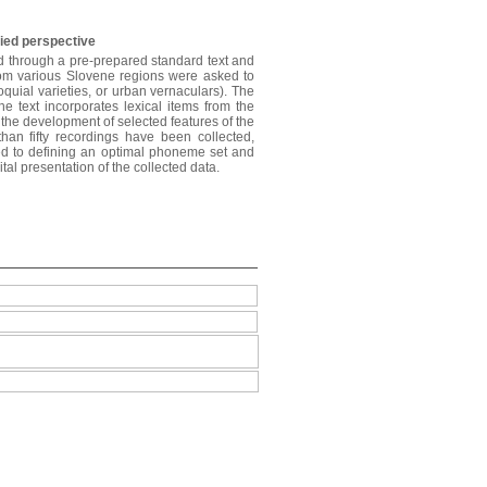
lied perspective
ted through a pre-prepared standard text and
 from various Slovene regions were asked to
loquial varieties, or urban vernaculars). The
he text incorporates lexical items from the
 the development of selected features of the
an fifty recordings have been collected,
ted to defining an optimal phoneme set and
ital presentation of the collected data.