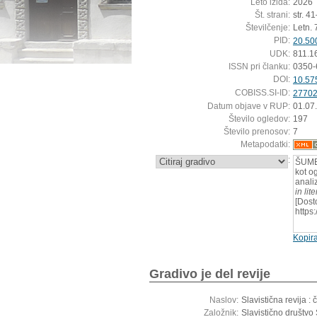
Leto izida:
2026
Št. strani:
str. 4
Številčenje:
Letn. 7
PID:
20.50
UDK:
811.1
ISSN pri članku:
0350-
DOI:
10.57
COBISS.SI-ID:
2770
Datum objave v RUP:
01.07
Število ogledov:
197
Število prenosov:
7
Metapodatki:
:
ŠUMEN
kot o
anali
in li
[Dost
https
Kopira
Gradivo je del revije
Naslov:
Slavistična revija :
Založnik:
Slavistično društvo