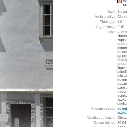
RA
M
Jezik:
Sloven
Vrsta gradiva:
Članek
Tipologija:
1.01 -
Organizacija:
FHŠ - 
Opis:
V pri
zbran
zapis
upora
infor
neform
ga pre
obdela
upora
lingvi
izhod
bilo z
govor
posam
izpos
nabora
učink
jezik
okolju
Ključne besede:
govor
jeziko
Verzija publikacije:
Objavl
Datum objave:
30.04