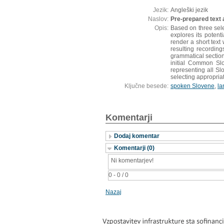
Jezik:
Angleški jezik
Naslov:
Pre-prepared text a
Opis:
Based on three selec
explores its potent
render a short text 
resulting recording
grammatical section 
initial Common Slo
representing all S
selecting appropriat
Ključne besede:
spoken Slovene
,
la
Komentarji
Dodaj komentar
Komentarji (0)
Ni komentarjev!
0 - 0 / 0
Nazaj