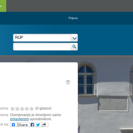
...
Prijava
cena:
(0 glasov)
cena:
Ocenjevanje je dovoljeno samo
prijavljenim
uporabnikom.
vi na: