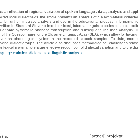
s a reflection of regional variation of spoken language : data, analysis and app
ted local dialect texts, the article presents an analysis of dialect material collec
ial for further linguistic analysis and use in the educational process. Informants
written in Standard Slovene into their local, informal linguistic codes (dialects, col
s enable systematic phonetic transcription and subsequent linguistic analysis. T
of the Questionnaire for the Slovene Linguistic Atlas (SLA), which allow for tracing
venian phonological system in the recorded speech samples. To date, more th
lovene dialect groups. The article also discusses methodological challenges rela
e lexical material to ensure effective recognition of dialectal variation and to the dig
nguage variation
,
dialectal text
,
linguistic analysis