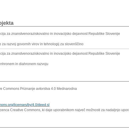
ojekta
cija za znanstvenoraziskovalno in inovacijsko dejavnost Republike Slovenije
 za razvoj govornih virov in tehnologij za slovenščino
cija za znanstvenoraziskovalno in inovacijsko dejavnost Republike Slovenije
sinhronem in diahronem razvoju
ve Commons Priznanje avtorstva 4.0 Mednarodna
mons.org/licenses/by/4.0/deed.sl
icenca Creative Commons, ki daje uporabnikom največ možnosti za nadaljnjo uporab