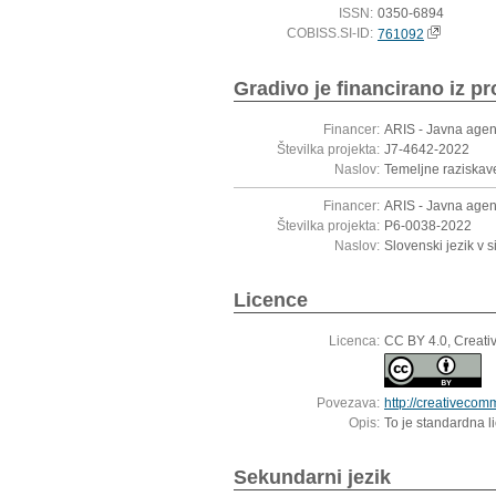
ISSN:
0350-6894
COBISS.SI-ID:
761092
Gradivo je financirano iz pr
Financer:
ARIS - Javna agen
Številka projekta:
J7-4642-2022
Naslov:
Temeljne raziskave
Financer:
ARIS - Javna agen
Številka projekta:
P6-0038-2022
Naslov:
Slovenski jezik v 
Licence
Licenca:
CC BY 4.0, Creati
Povezava:
http://creativecom
Opis:
To je standardna l
Sekundarni jezik