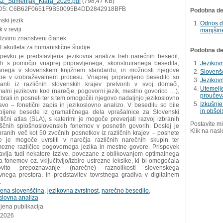
Z_Sumenjak_Klara_2026.pdf
(798,47 KB)
D5: C6B62F0651F9B50095B4DD2842918BFB
Podobna del
ski jezik
Odnos d
 v reviji
manjšine
 Izvirni znanstveni članek
Fakulteta za humanistične študije
Podobna dela
spevku je predstavljena jezikovna analiza treh narečnih besedil,
ih s pomočjo vnaprej pripravljenega, skonstruiranega besedila,
Jezikovn
anega v slovenskem knjižnem standardu, in možnosti njegove
Slovenš
be v izobraževalnem procesu. Vnaprej pripravljeno besedilo so
Jezikov
manti iz različnih slovenskih krajev pretvorili v svoj domači,
Utemelje
alni jezikovni kod (narečje, pogovorni jezik, mestno govorico …),
proučeva
brali in posneli ter s tem omogočili njegovo nadaljnjo jezikoslovno
Izkušnje
vo – fonetični zapis in jezikoslovno analizo. V besedilu so bile
in obšol
bljene besede iz gramatičnega dela vprašalnice za Slovenski
stični atlas (SLA), s katerimi je mogoče preverjati razvoj izbranih
Postavite mi
iščnih splošnoslovenskih fonemov v posnetih govorih. Doslej je
Klik na nasl
branih več kot 50 zvočnih posnetkov iz različnih krajev – posnete
e je mogoče uvrstiti v narečja različnih narečnih skupin ter
ezne različice pogovornega jezika in mestne govore. Prispevek
tavlja tudi nekatere izzive, povezane z oblikovanjem optimalnega
 fonemov oz. vključitvijo/izbiro ustrezne leksike, ki bi omogočala
ovito prepoznavanje (narečne) raznolikosti slovenskega
ovnega prostora, in predstavitev tovrstnega gradiva v digitalnem
.
jena slovenščina
,
jezikovna zvrstnost
,
narečno besedilo
,
slovna analiza
jena publikacija
.2026