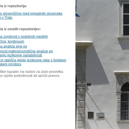
a iz repozitorija:
o slovenščine med pripadniki slovenske
 v Trstu
 iz ostalih repozitorijev:
a zvrstnost v sodobnih medijih
čina, kontinuum
na analiza sms-ov
nost makroprozodične analize pri
nju jezikovne variabilnosti
 in stališča glede jezikovne rabe v šolskem
skem prostoru
škin kazalec na naslov za izpis povzetka.
ov izpiše podrobnosti ali sproži prenos.