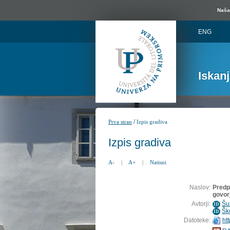
Naša 
ENG
Iskan
/
Prva stran
Izpis gradiva
Izpis gradiva
A-
|
A+
|
Natisni
Naslov:
Predpr
govorj
Avtorji:
Šu
ID
Ško
ID
Datoteke:
htt