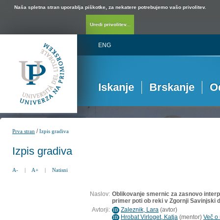
Naša spletna stran uporablja piškotke, za nekatere potrebujemo vašo privolitev.
Uredi privolitev...
ENG
Iskanje
Brskanje
O
/
Prva stran
Izpis gradiva
Izpis gradiva
A-
|
A+
|
Natisni
Naslov:
Oblikovanje smernic za zasnovo interp
primer poti ob reki v Zgornji Savinjski d
Avtorji:
Zaleznik, Lara
(
avtor
)
ID
Hrobat Virloget, Katja
(
mentor
)
Več o 
ID