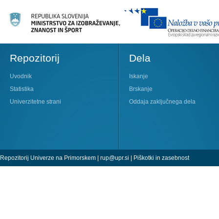
Repozitorij
Dela
Uvodnik
Iskanje
Statistika
Brskanje
Univerzitetne strani
Oddaja zaključnega dela
Repozitorij Univerze na Primorskem |
rup@upr.si
|
Piškotki in zasebnost