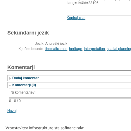
lang=slv&id=23196
Kopiraj citat
Sekundarni jezik
Jezik:
Angleški jezik
Ključne besede:
thematic trails
,
heritage
,
interpretation
,
spatial plannin
Komentarji
Dodaj komentar
Komentarji (0)
Ni komentarjev!
0 - 0 / 0
Nazaj