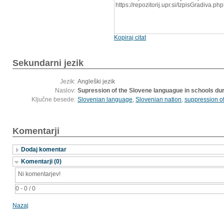
https://repozitorij.upr.si/IzpisGradiva.
Kopiraj citat
Sekundarni jezik
Jezik:
Angleški jezik
Naslov:
Supression of the Slovene languague in schools durin
Ključne besede:
Slovenian language
,
Slovenian nation
,
suppression o
Komentarji
Dodaj komentar
Komentarji (0)
Ni komentarjev!
0 - 0 / 0
Nazaj