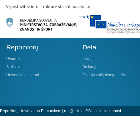
Repozitorij
Dela
Uvodnik
Iskanje
Statistika
Brskanje
Univerzitetne strani
Oddaja zaključnega dela
Repozitorij Univerze na Primorskem |
rup@upr.si
|
Piškotki in zasebnost