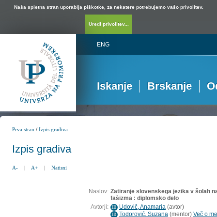
Naša spletna stran uporablja piškotke, za nekatere potrebujemo vašo privolitev.
Uredi privolitev...
ENG
Iskanje
Brskanje
O
/
Prva stran
Izpis gradiva
Izpis gradiva
A-
|
A+
|
Natisni
Naslov:
Zatiranje slovenskega jezika v šolah 
fašizma : diplomsko delo
Avtorji:
Udovič, Anamaria
(
avtor
)
ID
Todorović, Suzana
(
mentor
)
Več o men
ID