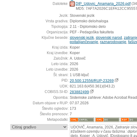
Datoteke:
DIP_Udovic_Anamaria_2026.pdf
(34
MD5: 7AF7A2026C1EFA12CC9555
Jezik:
Slovenski jezik
Vrsta gradiva:
Diplomsko delo/naloga
Tipologija:
2.11 - Diplomsko delo
Organizacija:
PEF - Pedagoška fakulteta
Ključne besede:
slovenski jezik
,
slovenski narod
,
zatiran
poitalijančevanje
,
raznarodovanje
,
faši
Kraj izida:
Koper
Kraj izvedbe:
Koper
Založnik:
A. Udovič
Leto izida:
2026
Leto izvedbe:
2026
Št. strani:
1 USB ključ
PID:
20.500.12556/RUP-23269
UDK:
821.163.6(450.361)(043.2)
COBISS.SI-ID:
283882499
Opomba:
Sistemske zahteve: Adobe Acrobat Read
Datum objave v RUP:
07.07.2026
Število ogledov:
173
Število prenosov:
7
Metapodatki:
:
UDOVIČ, Anamaria, 2026,
Zatiranje slo
tržaškem ozemlju v času fašizma : dipl
delo. Koper : A. Udovič. [Dostopano 8 av