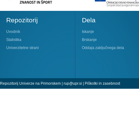
Repozitorij
Dela
Uvodnik
Iskanje
Statistika
Brskanje
Univerzitetne strani
Oddaja zaključnega dela
Repozitorij Univerze na Primorskem |
rup@upr.si
|
Piškotki in zasebnost