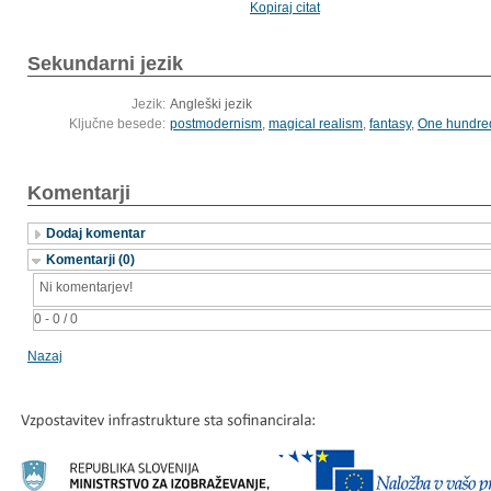
Kopiraj citat
Sekundarni jezik
Jezik:
Angleški jezik
Ključne besede:
postmodernism
,
magical realism
,
fantasy
,
One hundred
Komentarji
Dodaj komentar
Komentarji (0)
Ni komentarjev!
0 - 0 / 0
Nazaj