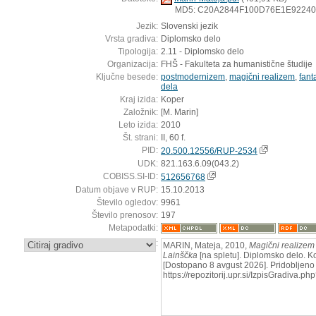
MD5: C20A2844F100D76E1E9224
Jezik:
Slovenski jezik
Vrsta gradiva:
Diplomsko delo
Tipologija:
2.11 - Diplomsko delo
Organizacija:
FHŠ - Fakulteta za humanistične študije
Ključne besede:
postmodernizem
,
magični realizem
,
fant
dela
Kraj izida:
Koper
Založnik:
[M. Marin]
Leto izida:
2010
Št. strani:
II, 60 f.
PID:
20.500.12556/RUP-2534
UDK:
821.163.6.09(043.2)
COBISS.SI-ID:
512656768
Datum objave v RUP:
15.10.2013
Število ogledov:
9961
Število prenosov:
197
Metapodatki:
:
MARIN, Mateja, 2010,
Magični realizem 
Lainščka
[na spletu]. Diplomsko delo. Ko
[Dostopano 8 avgust 2026]. Pridobljeno 
https://repozitorij.upr.si/IzpisGradiva.