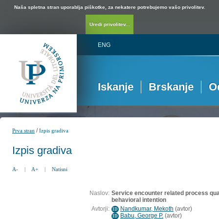
Naša spletna stran uporablja piškotke, za nekatere potrebujemo vašo privolitev.
Uredi privolitev...
ENG
Iskanje
Brskanje
O
/
Prva stran
Izpis gradiva
Izpis gradiva
A-
|
A+
|
Natisni
Naslov:
Service encounter related process quali
behavioral intention
Avtorji:
Nandkumar, Mekoth
(
avtor
)
ID
Babu, George P.
(
avtor
)
ID