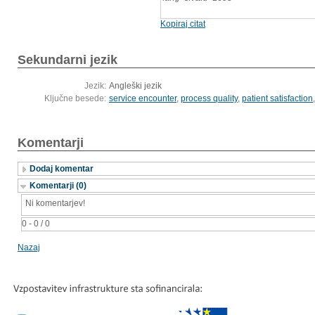
Kopiraj citat
Sekundarni jezik
Jezik:
Angleški jezik
Ključne besede:
service encounter
,
process quality
,
patient satisfaction
Komentarji
Dodaj komentar
Komentarji (0)
Ni komentarjev!
0 - 0 / 0
Nazaj