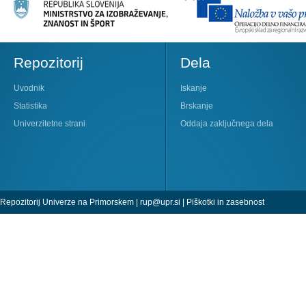
Repozitorij
Dela
Uvodnik
Iskanje
Statistika
Brskanje
Univerzitetne strani
Oddaja zaključnega dela
Repozitorij Univerze na Primorskem |
rup@upr.si
|
Piškotki in zasebnost