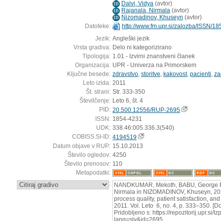
Dalvi, Vidya
(
avtor
)
ID
Rajanala, Nirmala
(
avtor
)
ID
Nizomadinov, Khuseyn
(
avtor
)
ID
Datoteke:
http://www.fm.upr.si/zalozba/ISSN/1
Jezik:
Angleški jezik
Vrsta gradiva:
Delo ni kategorizirano
Tipologija:
1.01 - Izvirni znanstveni članek
Organizacija:
UPR - Univerza na Primorskem
Ključne besede:
zdravstvo
,
storitve
,
kakovost
,
pacienti
,
za
Leto izida:
2011
Št. strani:
Str. 333-350
Številčenje:
Leto 6, št. 4
PID:
20.500.12556/RUP-2695
ISSN:
1854-4231
UDK:
338.46:005.336.3(540)
COBISS.SI-ID:
4194519
Datum objave v RUP:
15.10.2013
Število ogledov:
4250
Število prenosov:
110
Metapodatki:
:
NANDKUMAR, Mekoth, BABU, George P.
Nirmala in NIZOMADINOV, Khuseyn, 2011
process quality, patient satisfaction, and
2011. Vol. Leto 6, no. 4, p. 333–350. [
Pridobljeno s: https://repozitorij.upr.si/
lang=slv&id=2695