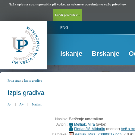
Naša spletna stran uporablja piškotke, za nekatere potrebujemo vašo privolitev.
Uredi privolitev...
ENG
Iskanje
Brskanje
O
/
Prva stran
Izpis gradiva
Izpis gradiva
A-
|
A+
|
Natisni
Naslov:
E-trženje umetnikov
Avtorji:
Metljak, Mira
(
avtor
)
ID
Florjančič, Viktorija
(
mentor
)
Več o me
ID
Datoteke:
Metljak_Mira_20080617.pdf
(510,91