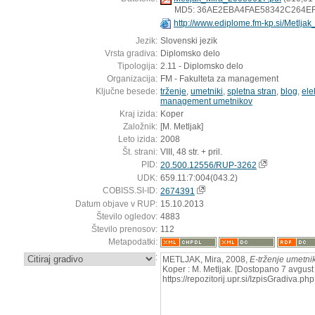
MD5: 36AE2EBA4FAE58342C264E
http://www.ediplome.fm-kp.si/Metlja
Jezik:
Slovenski jezik
Vrsta gradiva:
Diplomsko delo
Tipologija:
2.11 - Diplomsko delo
Organizacija:
FM - Fakulteta za management
Ključne besede:
trženje
,
umetniki
,
spletna stran
,
blog
,
ele
management umetnikov
Kraj izida:
Koper
Založnik:
[M. Metljak]
Leto izida:
2008
Št. strani:
VIII, 48 str. + pril.
PID:
20.500.12556/RUP-3262
UDK:
659.11:7:004(043.2)
COBISS.SI-ID:
2674391
Datum objave v RUP:
15.10.2013
Število ogledov:
4883
Število prenosov:
112
Metapodatki:
:
METLJAK, Mira, 2008,
E-trženje umetni
Koper : M. Metljak. [Dostopano 7 avgust 
https://repozitorij.upr.si/IzpisGradiva.