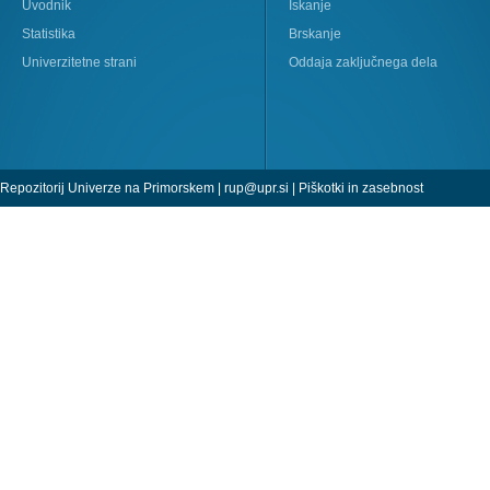
Uvodnik
Iskanje
Statistika
Brskanje
Univerzitetne strani
Oddaja zaključnega dela
Repozitorij Univerze na Primorskem |
rup@upr.si
|
Piškotki in zasebnost