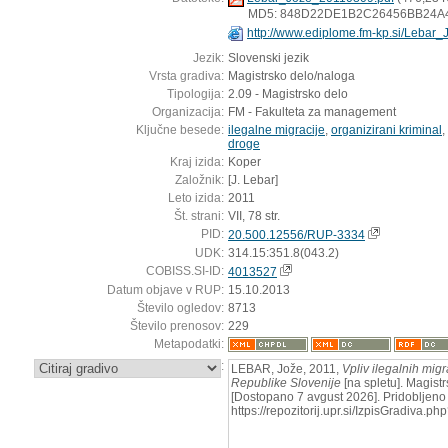
MD5: 848D22DE1B2C26456BB24A
http://www.ediplome.fm-kp.si/Lebar
Jezik:
Slovenski jezik
Vrsta gradiva:
Magistrsko delo/naloga
Tipologija:
2.09 - Magistrsko delo
Organizacija:
FM - Fakulteta za management
Ključne besede:
ilegalne migracije
,
organizirani kriminal
,
droge
Kraj izida:
Koper
Založnik:
[J. Lebar]
Leto izida:
2011
Št. strani:
VII, 78 str.
PID:
20.500.12556/RUP-3334
UDK:
314.15:351.8(043.2)
COBISS.SI-ID:
4013527
Datum objave v RUP:
15.10.2013
Število ogledov:
8713
Število prenosov:
229
Metapodatki:
:
LEBAR, Jože, 2011,
Vpliv ilegalnih mig
Republike Slovenije
[na spletu]. Magistr
[Dostopano 7 avgust 2026]. Pridobljeno 
https://repozitorij.upr.si/IzpisGradiva.