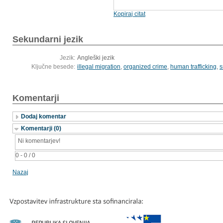
Kopiraj citat
Sekundarni jezik
Jezik:
Angleški jezik
Ključne besede:
illegal migration
,
organized crime
,
human trafficking
,
s
Komentarji
Dodaj komentar
Komentarji (0)
Ni komentarjev!
0 - 0 / 0
Nazaj