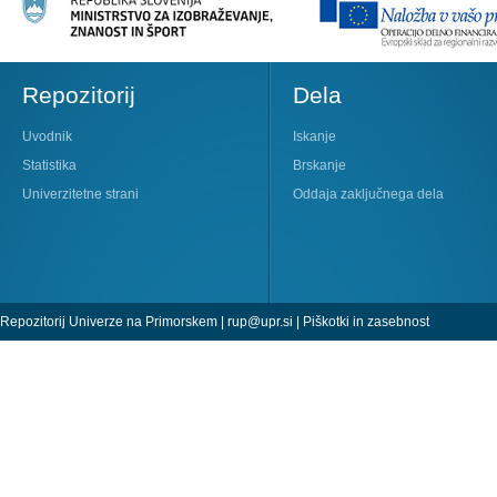
Repozitorij
Dela
Uvodnik
Iskanje
Statistika
Brskanje
Univerzitetne strani
Oddaja zaključnega dela
Repozitorij Univerze na Primorskem |
rup@upr.si
|
Piškotki in zasebnost