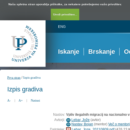
Naša spletna stran uporablja piškotke, za nekatere potrebujemo vašo privolitev.
Uredi privolitev...
ENG
Iskanje
Brskanje
O
/
Prva stran
Izpis gradiva
Izpis gradiva
A-
|
A+
|
Natisni
Naslov:
Vpliv ilegalnih migracij na nacionalno 
Avtorji:
Lebar, Jože
(
avtor
)
ID
Nastav, Bojan
(
mentor
)
Več o mentorju
ID
Datoteke:
Lebar_Joze_20110809.pdf
(476,23 