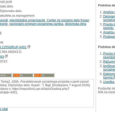
ski jezik
Podobna del
msko delo
 Diplomsko delo
Analiza 
Fakulteta za management
Delovanj
socialno
zavodi
,
nepridobitne organizacije
,
Center za socialno delo Koper
,
iranje
,
nacionalni program socialnega varstva
,
diplomska dela
Pravila 
zavodu
Analiza
t]
Postope
str.
Podobna dela
0.12556/RUP-4401
6:364.46(043.2)
Proces s
983
nepridob
.2013
Računov
Izvrševa
socialne
Kakovost
Gornja 
 Tomaž, 2006,
Preoblikovanje socialnega projekta v javni zavod
Uvedba r
pletu]. Diplomsko delo. Koper : T. Bajt. [Dostopano 7 avgust 2026].
Postavite mi
ljeno s: https://repozitorij.upr.si/IzpisGradiva.php?
Klik na nasl
slv&id=4401
j citat