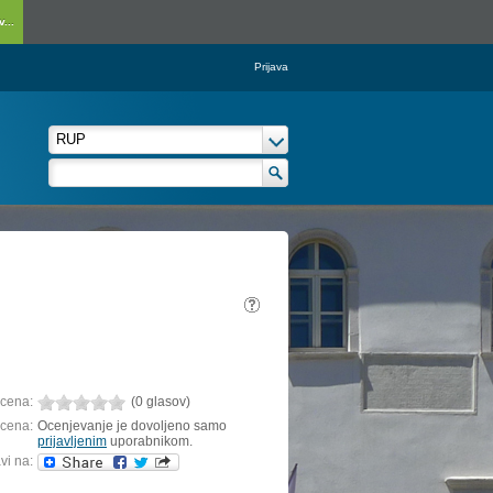
...
Prijava
cena:
(0 glasov)
cena:
Ocenjevanje je dovoljeno samo
prijavljenim
uporabnikom.
vi na: