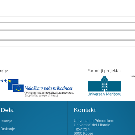
Dela
Kontakt
Univerza na Primorskem
Iskanje
Universita' del Litorale
Brskanje
Titov trg 4
6000 Koper