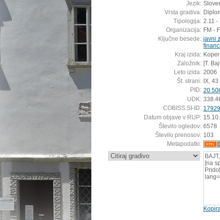
Jezik:
Sloven
Vrsta gradiva:
Diplo
Tipologija:
2.11 -
Organizacija:
FM - 
Ključne besede:
javni 
financ
Kraj izida:
Koper
Založnik:
[T. Baj
Leto izida:
2006
Št. strani:
IX, 43 
PID:
20.50
UDK:
338.4
COBISS.SI-ID:
1792
Datum objave v RUP:
15.10
Število ogledov:
6578
Število prenosov:
103
Metapodatki:
:
BAJT,
[na s
Pridob
lang=
Kopira