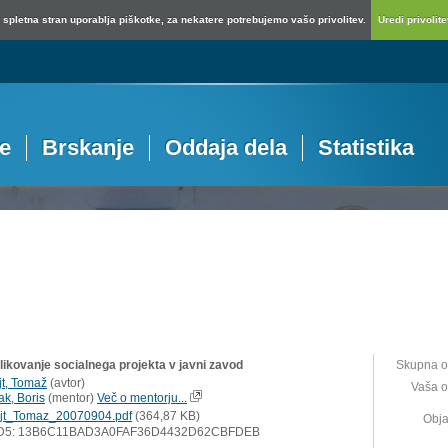
spletna stran uporablja piškotke, za nekatere potrebujemo vašo privolitev.
Uredi privolitev
je
Brskanje
Oddaja dela
Statistika
likovanje socialnega projekta v javni zavod
Skupna o
jt, Tomaž
(
avtor
)
Vaša o
ak, Boris
(
mentor
)
Več o mentorju...
jt_Tomaz_20070904.pdf
(364,87 KB)
Obja
D5: 13B6C11BAD3A0FAF36D4432D62CBFDEB