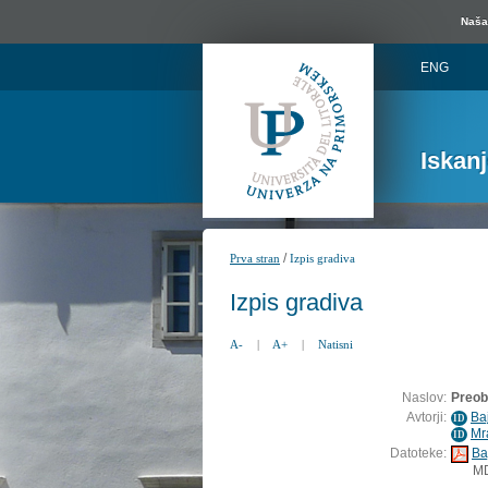
Naša 
ENG
Iskan
/
Prva stran
Izpis gradiva
Izpis gradiva
A-
|
A+
|
Natisni
Naslov:
Preob
Avtorji:
Ba
ID
Mr
ID
Datoteke:
Ba
M