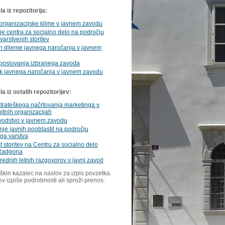
a iz repozitorija:
organizacijske klime v javnem zavodu
e centra za socialno delo na področju
varstvenih storitev
in dileme javnega naročanja v javnem
 poslovanja izbranega zavoda
k javnega naročanja v javnem zavodu
 iz ostalih repozitorijev:
trateškega načrtovanja marketinga v
itnih organizacijah
odstvo v javnem zavodu
nje javnih pooblastil na področju
ga varstva
 storitev na Centru za socialno delo
Radgona
ednih letnih razgovorov v javni zavod
škin kazalec na naslov za izpis povzetka.
ov izpiše podrobnosti ali sproži prenos.