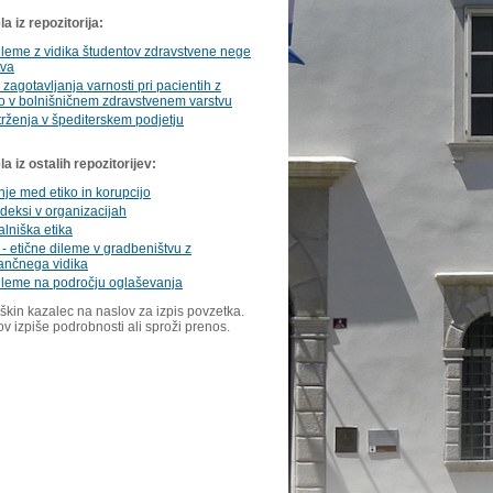
a iz repozitorija:
ileme z vidika študentov zdravstvene nege
tva
zagotavljanja varnosti pri pacientih z
 v bolnišničnem zdravstvenem varstvu
trženja v špediterskem podjetju
 iz ostalih repozitorijev:
je med etiko in korupcijo
odeksi v organizacijah
lniška etika
- etične dileme v gradbeništvu z
ančnega vidika
ileme na področju oglaševanja
škin kazalec na naslov za izpis povzetka.
ov izpiše podrobnosti ali sproži prenos.