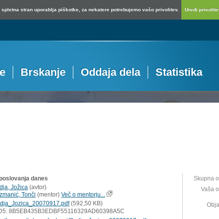
spletna stran uporablja piškotke, za nekatere potrebujemo vašo privolitev.
Uredi privolitev
je
Brskanje
Oddaja dela
Statistika
 poslovanja danes
Skupna o
dja, Jožica
(
avtor
)
Vaša o
zmanić, Tonči
(
mentor
)
Več o mentorju...
dja_Jozica_20070917.pdf
(592,50 KB)
Obja
D5: 8B5EB435B3EDBF55116329AD60398A5C