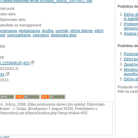
tp://www.ediplome.fm-kp.si/Sodja_Jozica_20070917.pdf
Podobna del
ski jezik
msko delo
Etične d
in babiš
 Diplomsko delo
Problem 
Fakulteta za management
demenco
poslovanja
,
globalizacija
,
družba
,
vzorniki
,
etične dileme
,
etični
Analiza 
rdi
,
usposabljanje
,
zaposleni
,
diplomska dela
Podobna dela
dja]
Poslovan
str.
Etični k
0.12556/RUP-455
Zavarova
.012(043.2)
Moralno 
javnofin
591
Etične d
.2013
Postavite mi
Klik na nasl
, Jožica, 2006,
Etika poslovanja danes
[na spletu]. Diplomsko
 Koper : J. Sodja. [Dostopano 7 avgust 2026]. Pridobljeno s:
://repozitorij.upr.si/IzpisGradiva.php?lang=slv&id=455
j citat