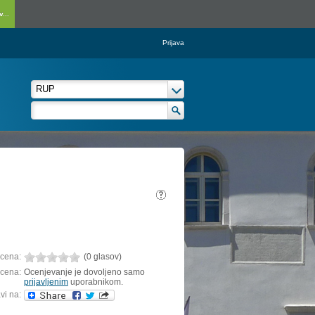
...
Prijava
cena:
(0 glasov)
cena:
Ocenjevanje je dovoljeno samo
prijavljenim
uporabnikom.
vi na: