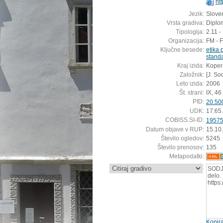
ht
Jezik:
Sloven
Vrsta gradiva:
Diplo
Tipologija:
2.11 -
Organizacija:
FM - 
Ključne besede:
etika 
standa
Kraj izida:
Koper
Založnik:
[J. So
Leto izida:
2006
Št. strani:
IX, 46 
PID:
20.50
UDK:
17:65
COBISS.SI-ID:
1957
Datum objave v RUP:
15.10
Število ogledov:
5245
Število prenosov:
135
Metapodatki:
:
SODJA
delo.
https
Kopira