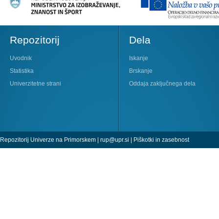
Repozitorij
Dela
Uvodnik
Iskanje
Statistika
Brskanje
Univerzitetne strani
Oddaja zaključnega dela
Repozitorij Univerze na Primorskem |
rup@upr.si
|
Piškotki in zasebnost