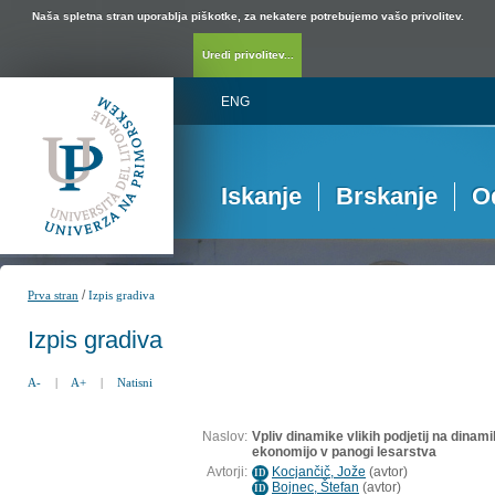
Naša spletna stran uporablja piškotke, za nekatere potrebujemo vašo privolitev.
Uredi privolitev...
ENG
Iskanje
Brskanje
O
/
Prva stran
Izpis gradiva
Izpis gradiva
A-
|
A+
|
Natisni
Naslov:
Vpliv dinamike vlikih podjetij na dinami
ekonomijo v panogi lesarstva
Avtorji:
Kocjančič, Jože
(
avtor
)
ID
Bojnec, Štefan
(
avtor
)
ID