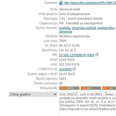
Datoteke:
http://www.dlib.si/details/URN:NBN
Jezik:
Slovenski jezik
Vrsta gradiva:
Delo ni kategorizirano
Tipologija:
1.01 - Izvirni znanstveni članek
Organizacija:
FM - Fakulteta za management
Ključne besede:
podjetja
,
dinamika podjetij
,
podjetništvo
Slovenija
Založnik:
Moderna organizacija
Leto izida:
2009
Št. strani:
str. A217-A226
Številčenje:
Let. 42, št. 5
PID:
20.500.12556/RUP-4904
ISSN:
1318-5454
UDK:
331.526.8:674
COBISS.SI-ID:
3303895
Datum objave v RUP:
10.07.2015
Število ogledov:
5321
Število prenosov:
46
Metapodatki:
:
KOCJANČIČ, Jože in BOJNEC, Štefan, 20
podjetij na dinamiko malih podjetij in s
[na spletu]. 2009. Vol. 42, no. 5, p. a21
[Dostopano 9 avgust 2026]. Pridobljeno 
https://repozitorij.upr.si/IzpisGradiva.