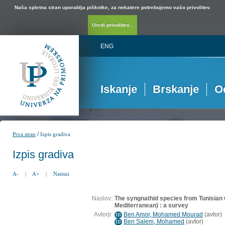
Naša spletna stran uporablja piškotke, za nekatere potrebujemo vašo privolitev.
Uredi privolitev...
ENG
Iskanje
Brskanje
O
/
Prva stran
Izpis gradiva
Izpis gradiva
A-
|
A+
|
Natisni
Naslov:
The syngnathid species from Tunisian 
Mediterranean) : a survey
Avtorji:
Ben Amor, Mohamed Mourad
(
avtor
)
ID
Ben Salem, Mohamed
(
avtor
)
ID