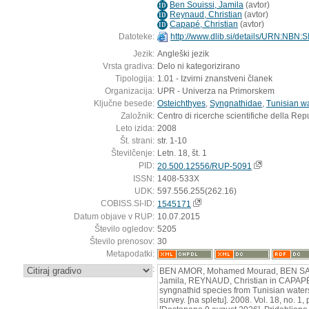
Ben Souissi, Jamila
(
avtor
)
ID
Reynaud, Christian
(
avtor
)
ID
Capapé, Christian
(
avtor
)
ID
Datoteke:
http://www.dlib.si/details/URN:NBN
Jezik:
Angleški jezik
Vrsta gradiva:
Delo ni kategorizirano
Tipologija:
1.01 - Izvirni znanstveni članek
Organizacija:
UPR - Univerza na Primorskem
Ključne besede:
Osteichthyes
,
Syngnathidae
,
Tunisian w
Založnik:
Centro di ricerche scientifiche della Rep
Leto izida:
2008
Št. strani:
str. 1-10
Številčenje:
Letn. 18, št. 1
PID:
20.500.12556/RUP-5091
ISSN:
1408-533X
UDK:
597.556.255(262.16)
COBISS.SI-ID:
1545171
Datum objave v RUP:
10.07.2015
Število ogledov:
5205
Število prenosov:
30
Metapodatki:
:
BEN AMOR, Mohamed Mourad, BEN SA
Jamila, REYNAUD, Christian in CAPAPÉ,
syngnathid species from Tunisian waters
survey. [na spletu]. 2008. Vol. 18, no. 1, 