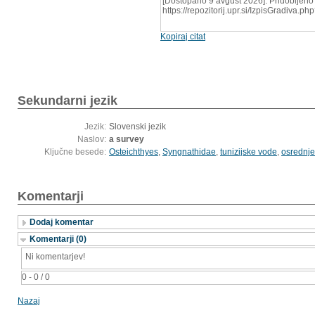
[Dostopano 9 avgust 2026]. Pridobljeno 
https://repozitorij.upr.si/IzpisGradiva.
Kopiraj citat
Sekundarni jezik
Jezik:
Slovenski jezik
Naslov:
a survey
Ključne besede:
Osteichthyes
,
Syngnathidae
,
tunizijske vode
,
osrednje
Komentarji
Dodaj komentar
Komentarji (0)
Ni komentarjev!
0 - 0 / 0
Nazaj