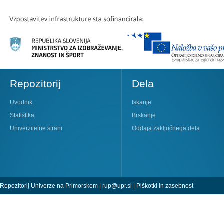
Repozitorij
Dela
Uvodnik
Iskanje
Statistika
Brskanje
Univerzitetne strani
Oddaja zaključnega dela
Repozitorij Univerze na Primorskem |
rup@upr.si
|
Piškotki in zasebnost