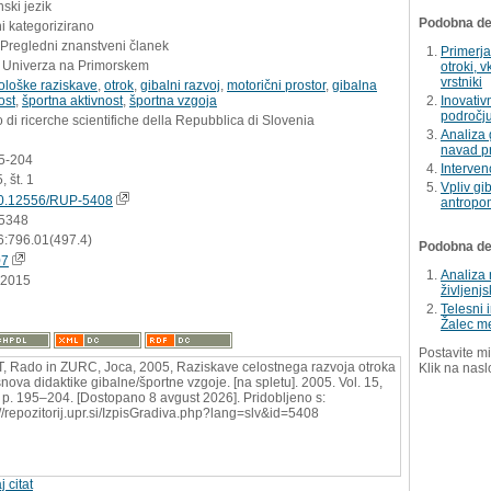
ski jezik
Podobna del
i kategorizirano
 Pregledni znanstveni članek
Primerja
 Univerza na Primorskem
otroki, 
vrstniki
ološke raziskave
,
otrok
,
gibalni razvoj
,
motorični prostor
,
gibalna
ost
,
športna aktivnost
,
športna vzgoja
Inovativ
področju
 di ricerche scientifiche della Repubblica di Slovenia
Analiza 
navad p
95-204
Interven
, št. 1
Vpliv gi
0.12556/RUP-5408
antropom
5348
6:796.01(497.4)
Podobna dela
07
Analiza 
.2015
življenj
Telesni 
Žalec m
Postavite mi
, Rado in ZURC, Joca, 2005, Raziskave celostnega razvoja otroka
Klik na nasl
snova didaktike gibalne/športne vzgoje. [na spletu]. 2005. Vol. 15,
, p. 195–204. [Dostopano 8 avgust 2026]. Pridobljeno s:
://repozitorij.upr.si/IzpisGradiva.php?lang=slv&id=5408
j citat