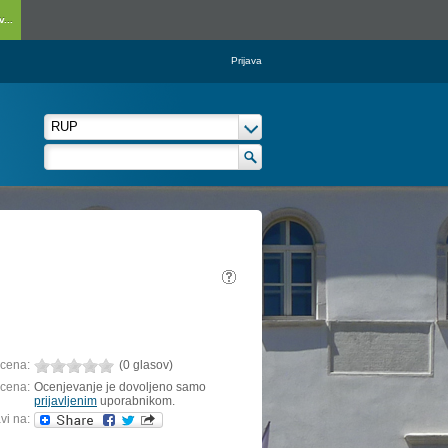
...
Prijava
cena:
(0 glasov)
cena:
Ocenjevanje je dovoljeno samo
prijavljenim
uporabnikom.
vi na: