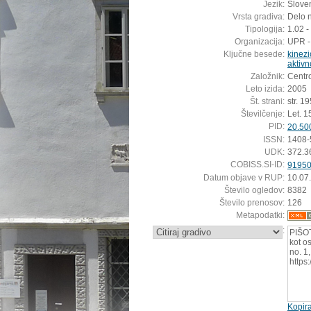
Jezik:
Sloven
Vrsta gradiva:
Delo n
Tipologija:
1.02 -
Organizacija:
UPR -
Ključne besede:
kinezi
aktivn
Založnik:
Centro
Leto izida:
2005
Št. strani:
str. 1
Številčenje:
Let. 15
PID:
20.50
ISSN:
1408-
UDK:
372.3
COBISS.SI-ID:
9195
Datum objave v RUP:
10.07
Število ogledov:
8382
Število prenosov:
126
Metapodatki:
:
PIŠOT
kot o
no. 1
https
Kopira