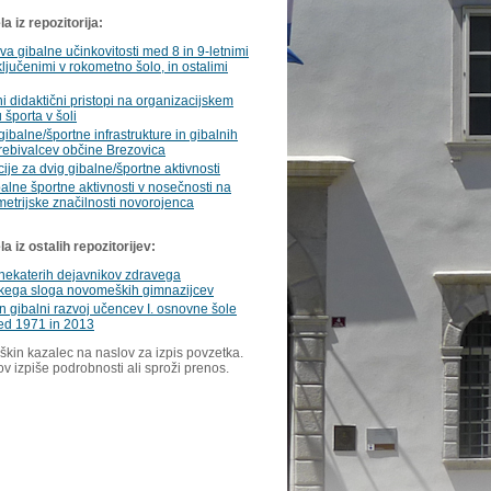
a iz repozitorija:
va gibalne učinkovitosti med 8 in 9-letnimi
vključenimi v rokometno šolo, in ostalimi
ni didaktični pristopi na organizacijskem
 športa v šoli
gibalne/športne infrastrukture in gibalnih
rebivalcev občine Brezovica
cije za dvig gibalne/športne aktivnosti
balne športne aktivnosti v nosečnosti na
etrijske značilnosti novorojenca
 iz ostalih repozitorijev:
nekaterih dejavnikov zdravega
skega sloga novomeških gimnazijcev
in gibalni razvoj učencev I. osnovne šole
ed 1971 in 2013
škin kazalec na naslov za izpis povzetka.
ov izpiše podrobnosti ali sproži prenos.