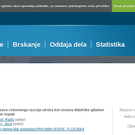
spletna stran uporablja piškotke, za nekatere potrebujemo vašo privolitev.
Uredi privolitev
je
Brskanje
Oddaja dela
Statistika
kave celostnega razvoja otroka kot osnova didaktike gibalne/
Skupna o
ne vzgoje
Vaša o
šot, Rado
(
avtor
)
rc, Joca
(
avtor
)
Obja
tp://www.dlib.si/details/URN:NBN:SI:DOC-7LGSJ0K4