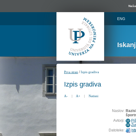
Naša 
ENG
Iskan
/
Prva stran
Izpis gradiva
Izpis gradiva
A-
|
A+
|
Natisni
Naslov:
Razis
šport
Avtorji:
Pi
ID
Zu
ID
Datoteke:
ht