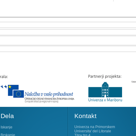
Dela
Kontakt
Univerza na Primorskem
Iskanje
Universita' del Litorale
Brskanje
Titov trg 4