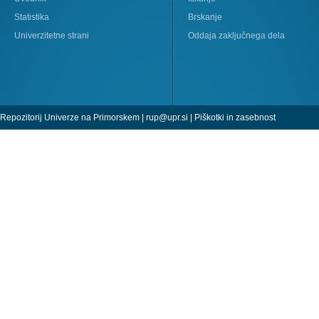
Statistika
Brskanje
Univerzitetne strani
Oddaja zaključnega dela
Repozitorij Univerze na Primorskem |
rup@upr.si
|
Piškotki in zasebnost