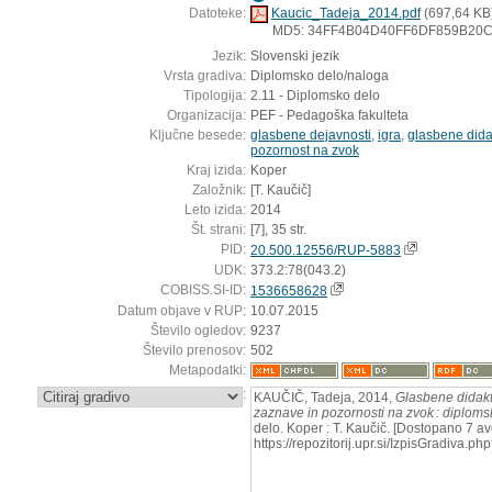
Datoteke:
Kaucic_Tadeja_2014.pdf
(697,64 KB
MD5: 34FF4B04D40FF6DF859B20
Jezik:
Slovenski jezik
Vrsta gradiva:
Diplomsko delo/naloga
Tipologija:
2.11 - Diplomsko delo
Organizacija:
PEF - Pedagoška fakulteta
Ključne besede:
glasbene dejavnosti
,
igra
,
glasbene dida
pozornost na zvok
Kraj izida:
Koper
Založnik:
[T. Kaučič]
Leto izida:
2014
Št. strani:
[7], 35 str.
PID:
20.500.12556/RUP-5883
UDK:
373.2:78(043.2)
COBISS.SI-ID:
1536658628
Datum objave v RUP:
10.07.2015
Število ogledov:
9237
Število prenosov:
502
Metapodatki:
:
KAUČIČ, Tadeja, 2014,
Glasbene didakt
zaznave in pozornosti na zvok : diplom
delo. Koper : T. Kaučič. [Dostopano 7 av
https://repozitorij.upr.si/IzpisGradiva.