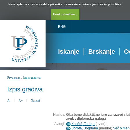
Naša spletna stran uporablja piškotke, za nekatere potrebujemo vašo privolitev.
Uredi privolitev...
ENG
Iskanje
Brskanje
O
/
Prva stran
Izpis gradiva
Izpis gradiva
A-
|
A+
|
Natisni
Naslov:
Glasbene didaktične igre za razvoj slu
zvok : diplomska naloga
Avtorji:
Kaučič, Tadeja
(
avtor
)
ID
Borota, Bogdana
(
mentor
)
Več o ment
ID