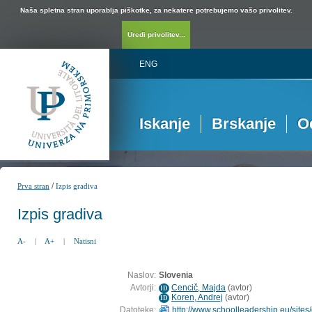
Naša spletna stran uporablja piškotke, za nekatere potrebujemo vašo privolitev.
Uredi privolitev...
ENG
Iskanje
Brskanje
O
/
Prva stran
Izpis gradiva
Izpis gradiva
A-
|
A+
|
Natisni
Naslov:
Slovenia
Avtorji:
Cencič, Majda
(
avtor
)
ID
Koren, Andrej
(
avtor
)
ID
Datoteke:
http://www.schoolleadership.eu/sites/d