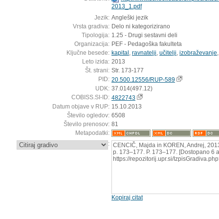
2013_1.pdf
Jezik:
Angleški jezik
Vrsta gradiva:
Delo ni kategorizirano
Tipologija:
1.25 - Drugi sestavni deli
Organizacija:
PEF - Pedagoška fakulteta
Ključne besede:
kapital
,
ravnatelji
,
učitelji
,
izobraževanje
Leto izida:
2013
Št. strani:
Str. 173-177
PID:
20.500.12556/RUP-589
UDK:
37.014(497.12)
COBISS.SI-ID:
4822743
Datum objave v RUP:
15.10.2013
Število ogledov:
6508
Število prenosov:
81
Metapodatki:
:
CENCIČ, Majda in KOREN, Andrej, 2013, 
p. 173–177. P. 173–177. [Dostopano 6 a
https://repozitorij.upr.si/IzpisGradiva.
Kopiraj citat