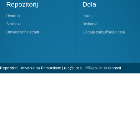
Repozitorij
Dela
Uvodnik
Iskanje
Statistika
Brskanje
Univerzitetne strani
Oddaja zaključnega dela
Repozitorij Univerze na Primorskem |
rup@upr.si
|
Piškotki in zasebnost