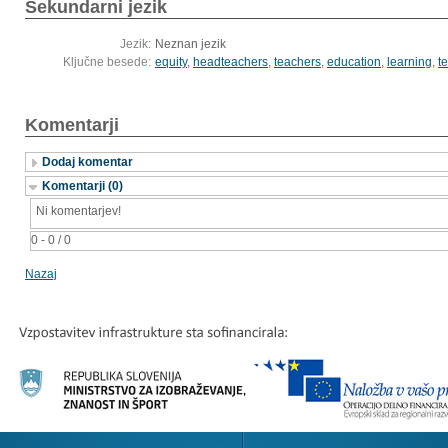
Sekundarni jezik
Jezik:
Neznan jezik
Ključne besede:
equity
,
headteachers
,
teachers
,
education
,
learning
,
t
Komentarji
Dodaj komentar
Komentarji (0)
Ni komentarjev!
0 - 0 / 0
Nazaj