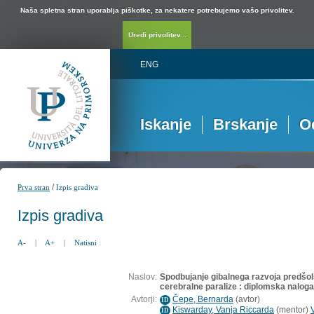
Naša spletna stran uporablja piškotke, za nekatere potrebujemo vašo privolitev.
Uredi privolitev...
ENG
Iskanje
Brskanje
O
/
Prva stran
Izpis gradiva
Izpis gradiva
A-
|
A+
|
Natisni
Naslov:
Spodbujanje gibalnega razvoja predšols
cerebralne paralize : diplomska naloga
Avtorji:
Čepe, Bernarda
(
avtor
)
ID
Kiswarday, Vanja Riccarda
(
mentor
)
ID