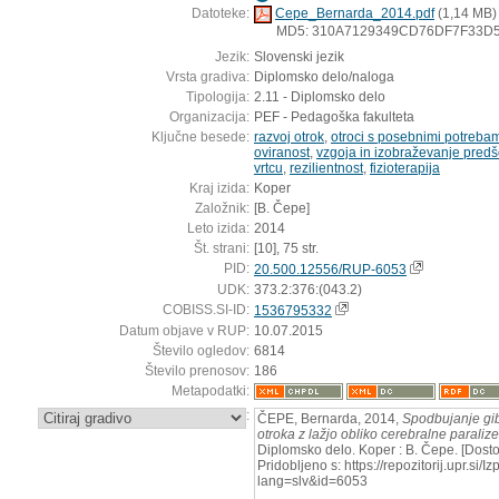
Datoteke:
Cepe_Bernarda_2014.pdf
(1,14 MB)
MD5: 310A7129349CD76DF7F33D
Jezik:
Slovenski jezik
Vrsta gradiva:
Diplomsko delo/naloga
Tipologija:
2.11 - Diplomsko delo
Organizacija:
PEF - Pedagoška fakulteta
Ključne besede:
razvoj otrok
,
otroci s posebnimi potreba
oviranost
,
vzgoja in izobraževanje predš
vrtcu
,
rezilientnost
,
fizioterapija
Kraj izida:
Koper
Založnik:
[B. Čepe]
Leto izida:
2014
Št. strani:
[10], 75 str.
PID:
20.500.12556/RUP-6053
UDK:
373.2:376:(043.2)
COBISS.SI-ID:
1536795332
Datum objave v RUP:
10.07.2015
Število ogledov:
6814
Število prenosov:
186
Metapodatki:
:
ČEPE, Bernarda, 2014,
Spodbujanje gi
otroka z lažjo obliko cerebralne paraliz
Diplomsko delo. Koper : B. Čepe. [Dost
Pridobljeno s: https://repozitorij.upr.si/
lang=slv&id=6053