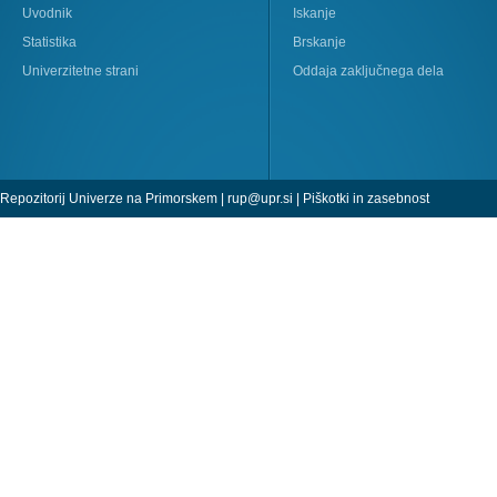
Uvodnik
Iskanje
Statistika
Brskanje
Univerzitetne strani
Oddaja zaključnega dela
Repozitorij Univerze na Primorskem |
rup@upr.si
|
Piškotki in zasebnost