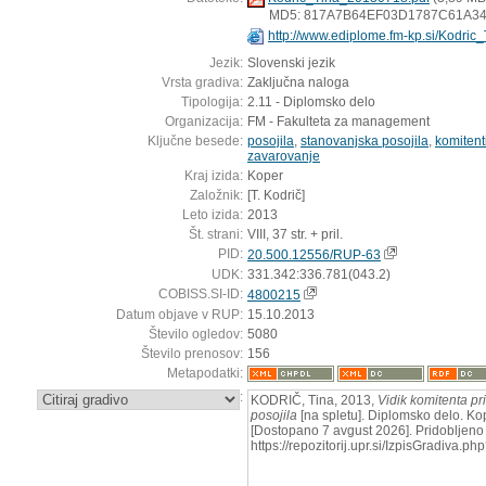
MD5: 817A7B64EF03D1787C61A3
http://www.ediplome.fm-kp.si/Kodri
Jezik:
Slovenski jezik
Vrsta gradiva:
Zaključna naloga
Tipologija:
2.11 - Diplomsko delo
Organizacija:
FM - Fakulteta za management
Ključne besede:
posojila
,
stanovanjska posojila
,
komitent
zavarovanje
Kraj izida:
Koper
Založnik:
[T. Kodrič]
Leto izida:
2013
Št. strani:
VIII, 37 str. + pril.
PID:
20.500.12556/RUP-63
UDK:
331.342:336.781(043.2)
COBISS.SI-ID:
4800215
Datum objave v RUP:
15.10.2013
Število ogledov:
5080
Število prenosov:
156
Metapodatki:
:
KODRIČ, Tina, 2013,
Vidik komitenta p
posojila
[na spletu]. Diplomsko delo. Kop
[Dostopano 7 avgust 2026]. Pridobljeno 
https://repozitorij.upr.si/IzpisGradiva.