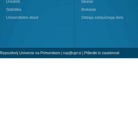
Uvodnik
Iskanje
Statistika
Brskanje
Univerzitetne strani
Oddaja zaključnega dela
Repozitorij Univerze na Primorskem |
rup@upr.si
|
Piškotki in zasebnost