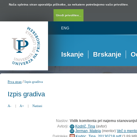
Naša spletna stran uporablja piškotke, za nekatere potrebujemo vašo privolitev.
Uredi privolitev...
ENG
Iskanje
Brskanje
O
/
Prva stran
Izpis gradiva
Izpis gradiva
A-
|
A+
|
Natisni
Naslov:
Vidik komitenta pri najemu stanovanjs
Avtorji:
Kodrič, Tina
(
avtor
)
ID
Jerman, Mateja
(
mentor
)
Več o mentor
ID
Datoteke:
Kodric_Tina_20130718.pdf
(3,89 MB