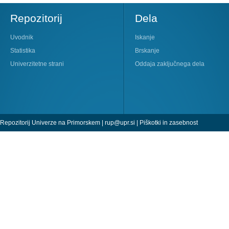
Repozitorij
Dela
Uvodnik
Iskanje
Statistika
Brskanje
Univerzitetne strani
Oddaja zaključnega dela
Repozitorij Univerze na Primorskem |
rup@upr.si
|
Piškotki in zasebnost