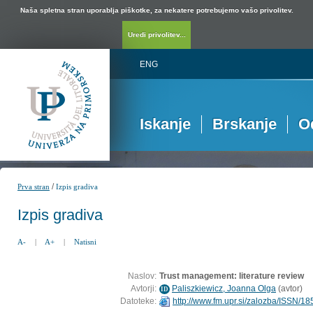
Naša spletna stran uporablja piškotke, za nekatere potrebujemo vašo privolitev.
Uredi privolitev...
ENG
Iskanje
Brskanje
O
/
Prva stran
Izpis gradiva
Izpis gradiva
A-
|
A+
|
Natisni
Naslov:
Trust management: literature review
Avtorji:
Paliszkiewicz, Joanna Olga
(
avtor
)
ID
Datoteke:
http://www.fm.upr.si/zalozba/ISSN/1