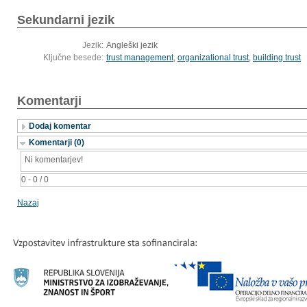
Sekundarni jezik
Jezik:
Angleški jezik
Ključne besede:
trust management
,
organizational trust
,
building trust
Komentarji
Dodaj komentar
Komentarji (0)
Ni komentarjev!
0 - 0 / 0
Nazaj