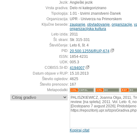
Jezik:
Angleški jezik
Vrsta gradiva:
Delo ni kategorizirano
Tipologija:
1.01 - Izvirni znanstveni članek
Organizacija:
UPR - Univerza na Primorskem
Ključne besede:
zaupanje
,
obvladovanje
,
organizacije
,
v
organizacijska kultura
Leto izida:
2011
Št. strani:
Str. 315-331
Številčenje:
Leto 6, št. 4
PID:
20.500.12556/RUP-674
ISSN:
1854-4231
UDK:
005.3
COBISS.SI-ID:
4194007
Datum objave v RUP:
15.10.2013
Število ogledov:
4625
Število prenosov:
167
Metapodatki:
:
PALISZKIEWICZ, Joanna Olga, 2011, Tru
review. [na spletu]. 2011. Vol. Leto 6, n
[Dostopano 7 avgust 2026]. Pridobljeno 
https://repozitorij.upr.si/IzpisGradiva.
Kopiraj citat