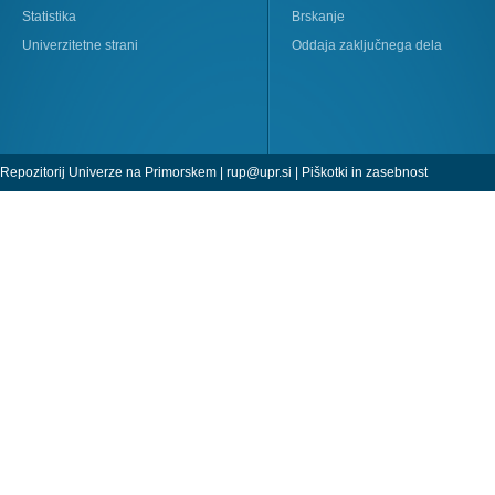
Statistika
Brskanje
Univerzitetne strani
Oddaja zaključnega dela
Repozitorij Univerze na Primorskem |
rup@upr.si
|
Piškotki in zasebnost