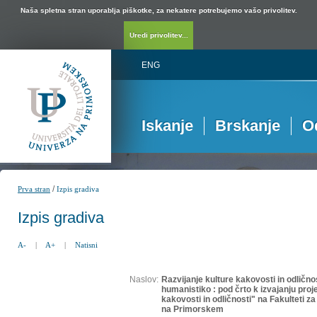
Naša spletna stran uporablja piškotke, za nekatere potrebujemo vašo privolitev.
Uredi privolitev...
ENG
Iskanje
Brskanje
O
/
Prva stran
Izpis gradiva
Izpis gradiva
A-
|
A+
|
Natisni
Naslov:
Razvijanje kulture kakovosti in odličnosti
humanistiko : pod črto k izvajanju proj
kakovosti in odličnosti" na Fakulteti z
na Primorskem