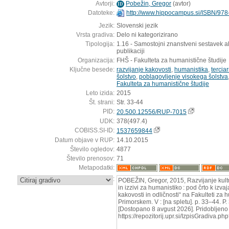
Avtorji:
Pobežin, Gregor
(
avtor
)
ID
Datoteke:
http://www.hippocampus.si/ISBN/978
Jezik:
Slovenski jezik
Vrsta gradiva:
Delo ni kategorizirano
Tipologija:
1.16 - Samostojni znanstveni sestavek a
publikaciji
Organizacija:
FHŠ - Fakulteta za humanistične študije
Ključne besede:
razvijanje kakovosti
,
humanistika
,
tercia
šolstvo
,
poblagovljenje visokega šolstva
Fakulteta za humanistične študije
Leto izida:
2015
Št. strani:
Str. 33-44
PID:
20.500.12556/RUP-7015
UDK:
378(497.4)
COBISS.SI-ID:
1537659844
Datum objave v RUP:
14.10.2015
Število ogledov:
4877
Število prenosov:
71
Metapodatki:
:
POBEŽIN, Gregor, 2015, Razvijanje kultur
in izzivi za humanistiko : pod črto k izva
kakovosti in odličnosti“ na Fakulteti za
Primorskem. V : [na spletu]. p. 33–44. P.
[Dostopano 8 avgust 2026]. Pridobljeno 
https://repozitorij.upr.si/IzpisGradiva.