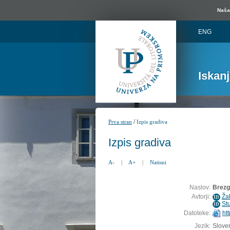
Naša 
ENG
Iskan
/
Prva stran
Izpis gradiva
Izpis gradiva
A-
|
A+
|
Natisni
Naslov:
Brezg
Avtorji:
Ža
ID
St
ID
Datoteke:
ht
Jezik:
Sloven