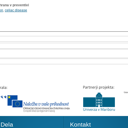
rana v preventivi
on
,
celiac disease
Dela
Kontakt