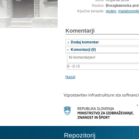
Jezik:
Angleški jezik
Naslov:
Brezglutenska preh
Ključne besede:
gluten
,
malabsorpti
Komentarji
Dodaj komentar
Komentarji (0)
Ni komentarjev!
0 - 0 / 0
Nazaj
Repozitorij