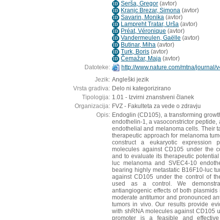
Serša, Gregor
(
avtor
)
ID
Kranjc Brezar, Simona
(
avtor
)
ID
Savarin, Monika
(
avtor
)
ID
Lampreht Tratar, Urša
(
avtor
)
ID
Préat, Véronique
(
avtor
)
ID
Vandermeulen, Gaëlle
(
avtor
)
ID
Butinar, Miha
(
avtor
)
ID
Turk, Boris
(
avtor
)
ID
Čemažar, Maja
(
avtor
)
ID
Datoteke:
http://www.nature.com/mtna/journal/
Jezik:
Angleški jezik
Vrsta gradiva:
Delo ni kategorizirano
Tipologija:
1.01 - Izvirni znanstveni članek
Organizacija:
FVZ - Fakulteta za vede o zdravju
Opis:
Endoglin (CD105), a transforming growth
endothelin-1, a vasoconstrictor peptide,
endothelial and melanoma cells. Their ta
therapeutic approach for melanoma tumo
construct a eukaryotic expression
molecules against CD105 under the co
and to evaluate its therapeutic potentia
luc melanoma and SVEC4-10 endotheli
bearing highly metastatic B16F10-luc 
against CD105 under the control of th
used as a control. We demonstrate
antiangiogenic effects of both plasmids
moderate antitumor and pronounced anti
tumors in vivo. Our results provide e
with shRNA molecules against CD105 un
promoter is a feasible and effective