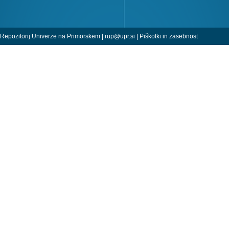
Repozitorij Univerze na Primorskem |
rup@upr.si
|
Piškotki in zasebnost