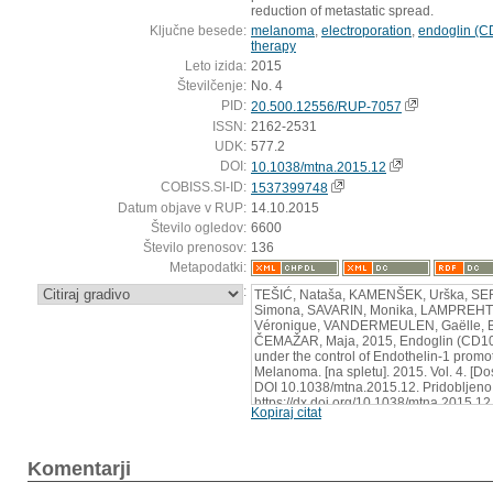
reduction of metastatic spread.
Ključne besede:
melanoma
,
electroporation
,
endoglin (C
therapy
Leto izida:
2015
Številčenje:
No. 4
PID:
20.500.12556/RUP-7057
ISSN:
2162-2531
UDK:
577.2
DOI:
10.1038/mtna.2015.12
COBISS.SI-ID:
1537399748
Datum objave v RUP:
14.10.2015
Število ogledov:
6600
Število prenosov:
136
Metapodatki:
:
TEŠIĆ, Nataša, KAMENŠEK, Urška, S
Simona, SAVARIN, Monika, LAMPREHT
Véronique, VANDERMEULEN, Gaëlle, BU
ČEMAŽAR, Maja, 2015, Endoglin (CD10
under the control of Endothelin-1 promot
Melanoma. [na spletu]. 2015. Vol. 4. [D
DOI 10.1038/mtna.2015.12. Pridobljeno 
https://dx.doi.org/10.1038/mtna.2015.12
Kopiraj citat
Komentarji