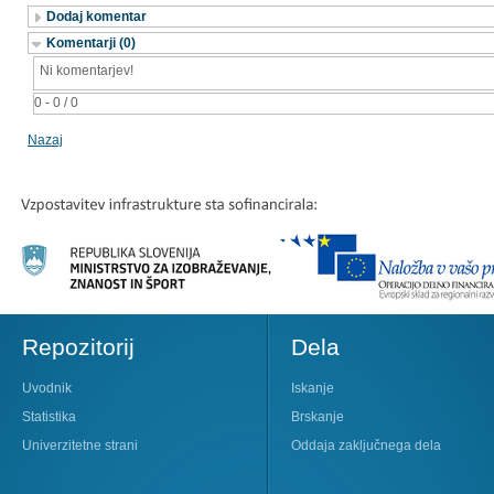
Dodaj komentar
Komentarji (0)
Ni komentarjev!
0 - 0 / 0
Nazaj
Repozitorij
Dela
Uvodnik
Iskanje
Statistika
Brskanje
Univerzitetne strani
Oddaja zaključnega dela