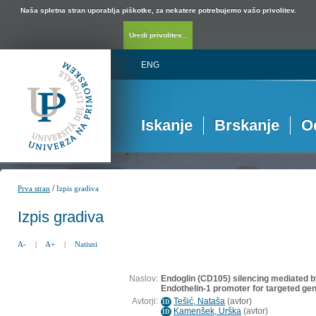
Naša spletna stran uporablja piškotke, za nekatere potrebujemo vašo privolitev.
Uredi privolitev...
ENG
Iskanje
Brskanje
O
/
Prva stran
Izpis gradiva
Izpis gradiva
A-
|
A+
|
Natisni
Naslov:
Endoglin (CD105) silencing mediated b
Endothelin-1 promoter for targeted g
Avtorji:
Tešić, Nataša
(
avtor
)
ID
Kamenšek, Urška
(
avtor
)
ID