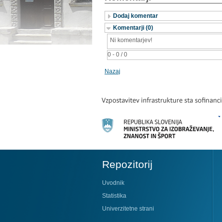
Dodaj komentar
Komentarji (0)
Ni komentarjev!
0 - 0 / 0
Nazaj
Repozitorij
Uvodnik
Statistika
Univerzitetne strani