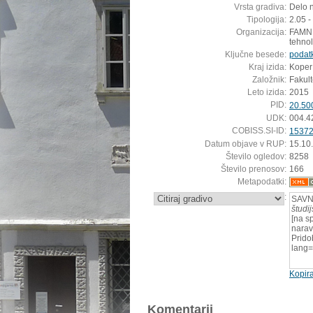
Vrsta gradiva:
Delo n
Tipologija:
2.05 
Organizacija:
FAMNIT
tehnol
Ključne besede:
podat
Kraj izida:
Koper
Založnik:
Fakult
Leto izida:
2015
PID:
20.50
UDK:
004.4
COBISS.SI-ID:
1537
Datum objave v RUP:
15.10
Število ogledov:
8258
Število prenosov:
166
Metapodatki:
:
SAVNI
študi
[na s
narav
Pridob
lang=
Kopira
Komentarji