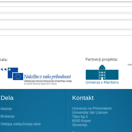
Dela
Kontakt
Univerza na Primorskem
Iskanje
Universita' del Litorale
Brskanje
Titov trg 4
6000 Koper
Oddaja zaključnega dela
Slovenija