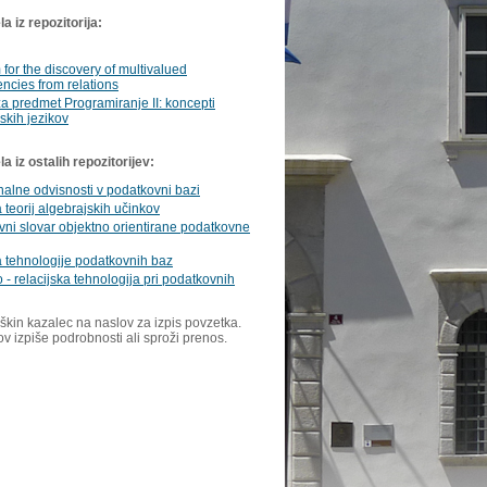
a iz repozitorija:
for the discovery of multivalued
cies from relations
za predmet Programiranje II: koncepti
kih jezikov
 iz ostalih repozitorijev:
alne odvisnosti v podatkovni bazi
teorij algebrajskih učinkov
ni slovar objektno orientirane podatkovne
 tehnologije podatkovnih baz
 - relacijska tehnologija pri podatkovnih
škin kazalec na naslov za izpis povzetka.
ov izpiše podrobnosti ali sproži prenos.