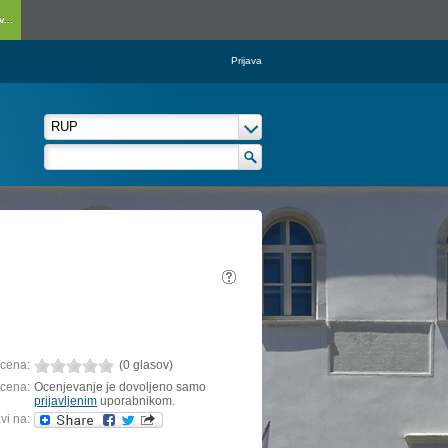
...
Prijava
cena:
(0 glasov)
cena:
Ocenjevanje je dovoljeno samo
prijavljenim
uporabnikom.
vi na: