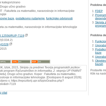
i kategorizirano
Podobna del
- Drugo učno gradivo
 - Fakulteta za matematiko, naravoslovje in informacijske
FDEP
ogije
Program 
kovne baze
,
podatkovno rudarjenje
,
funkcijske odvisnosti
dependen
Skripta 
programs
eta za matematiko, naravoslovje in informacijske tehnologije
Podobna dela
0.12556/RUP-7119
2(0.034.2)
Funkcion
241028
Uporaba 
.2015
Podatkov
baze
Uporaba
Objektno
bazah
K, Iztok, 2015,
Skripta za predmet Teorija programskih jezikov :
Postavite mi
jski program Računalništvo in informatika, 2. stopnja UP FAMNIT
Klik na nasl
pletu]. Drugo učno gradivo. Koper : Fakulteta za matematiko,
oslovje in informacijske tehnologije. [Dostopano 8 avgust 2026].
ljeno s: https://repozitorij.upr.si/IzpisGradiva.php?
slv&id=7119
j citat