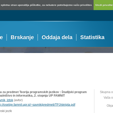
spletna stran uporablja piškotke, za nekatere potrebujemo vašo privolitev.
Uredi privolitev
je
Brskanje
Oddaja dela
Statistika
ta za predmet Teorija programskih jezikov : študijski program
Skupna o
alništvo in informatika, 2. stopnja UP FAMNIT
Vaša o
nik, Iztok
(
avtor
)
tp://osebje.famnit.upr.si/~savnik/predmeti/TPJ/skripta.pdf
Obja
ski jezik