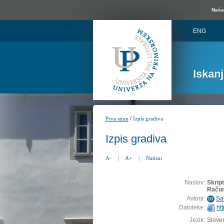
Naša 
ENG
Iskan
/
Prva stran
Izpis gradiva
Izpis gradiva
A-
|
A+
|
Natisni
Naslov:
Skrip
Račun
Avtorji:
Sav
ID
Datoteke:
ht
Jezik:
Sloven