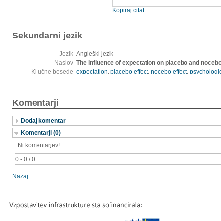
Kopiraj citat
Sekundarni jezik
Jezik:
Angleški jezik
Naslov:
The influence of expectation on placebo and nocebo 
Ključne besede:
expectation
,
placebo effect
,
nocebo effect
,
psychologi
Komentarji
Dodaj komentar
Komentarji (0)
Ni komentarjev!
0 - 0 / 0
Nazaj