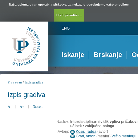
Naša spletna stran uporablja piškotke, za nekatere potrebujemo vašo privolitev.
Uredi privolitev...
ENG
Iskanje
Brskanje
O
/
Prva stran
Izpis gradiva
Izpis gradiva
A-
|
A+
|
Natisni
Naslov:
Interdisciplinarni vidik vpliva pričako
učinek : zaključna naloga
Avtorji:
Košir, Tadea
(
avtor
)
ID
Grad, Anton
(
mentor
)
Več o mentorju..
ID