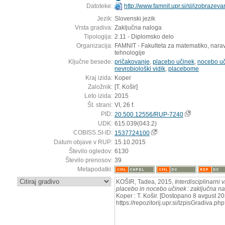
Datoteke:
http://www.famnit.upr.si/sl/izobrazev
Jezik:
Slovenski jezik
Vrsta gradiva:
Zaključna naloga
Tipologija:
2.11 - Diplomsko delo
Organizacija:
FAMNIT - Fakulteta za matematiko, narav
tehnologije
Ključne besede:
pričakovanje
,
placebo učinek
,
nocebo u
nevrobiološki vidik
,
placebome
Kraj izida:
Koper
Založnik:
[T. Košir]
Leto izida:
2015
Št. strani:
VI, 26 f.
PID:
20.500.12556/RUP-7240
UDK:
615.039(043.2)
COBISS.SI-ID:
1537724100
Datum objave v RUP:
15.10.2015
Število ogledov:
6130
Število prenosov:
39
Metapodatki:
:
KOŠIR, Tadea, 2015,
Interdisciplinarni 
placebo in nocebo učinek : zaključna n
Koper : T. Košir. [Dostopano 8 avgust 20
https://repozitorij.upr.si/IzpisGradiva.