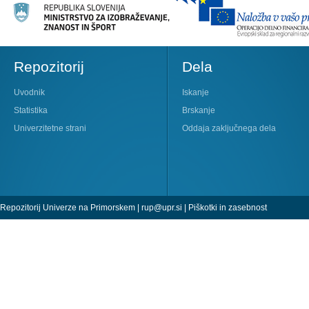
Repozitorij
Dela
Uvodnik
Iskanje
Statistika
Brskanje
Univerzitetne strani
Oddaja zaključnega dela
Repozitorij Univerze na Primorskem |
rup@upr.si
|
Piškotki in zasebnost