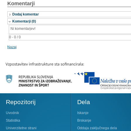
Komentarji
Dodaj komentar
Komentarji (0)
Ni komentarjev!
0 - 0 / 0
Nazaj
Repozitorij
Dela
Uvodnik
Iskanje
Statistika
Brskanje
Univerzitetne strani
Oddaja zaključnega dela