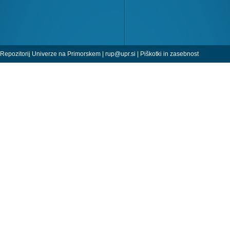
Repozitorij Univerze na Primorskem |
rup@upr.si
|
Piškotki in zasebnost