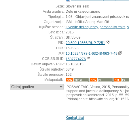
Jezik:
Slovenski jezik
Vrsta gradiva:
Delo ni kategorizirano
Tipologija:
1.08 - Objavljeni znanstveni prispevek n
Organizacija:
IAM - Inštitut Andrej Marušič
Ključne besede:
juvenile delinquency
,
personality traits
,
s
Leto izida:
2015
Št. strani:
Str. 55-59
PID:
20.500.12556/RUP-7251
UDK:
159.923
DOI:
10.15224/978-1-63248-063-7-49
COBISS.SI-ID:
1537774276
Datum objave v RUP:
15.10.2015
Število ogledov:
6349
Število prenosov:
152
Metapodatki:
:
POSAVČEVIĆ, Vesna, 2015, Personality tra
support and juvenile delinquency. V : [n
prispevek na konferenci. 2015. p. 55–5
Pridobljeno s: https://dx.doi.org/10.15
Kopiraj citat