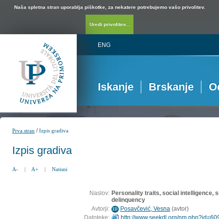
Naša spletna stran uporablja piškotke, za nekatere potrebujemo vašo privolitev.
Uredi privolitev...
ENG
Iskanje
Brskanje
O
/
Prva stran
Izpis gradiva
Izpis gradiva
A-
|
A+
|
Natisni
Naslov:
Personality traits, social intelligence, 
delinquency
Avtorji:
Posavčević, Vesna
(
avtor
)
ID
Datoteke:
http://www.seekdl.org/nm.php?id=60