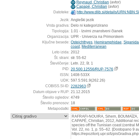
Reynaud, Christian
(
avtor
)
ID
Capapé, Christian
(
avtor
)
ID
Datoteke:
http://www.dlib.si/details/URN:NBN
Jezik:
Angleški jezik
Vrsta gradiva:
Delo ni kategorizirano
Tipologija:
1.01 - Izvirni znanstveni članek
Organizacija:
UPR - Univerza na Primorskem
Ključne besede:
Osteichthyes
,
Hemiramphidae
,
Siganida
coast
,
Mediterranean
Leto izida:
2012
Št. strani:
str. 55-62
Številčenje:
Letn. 22, št. 1
PID:
20.500.12556/RUP-7576
ISSN:
1408-533X
UDK:
597.5:591.9(262.26)
COBISS.SI-ID:
2282963
Datum objave v RUP:
21.12.2015
Število ogledov:
4749
Število prenosov:
18
Metapodatki:
:
RAFRAFI-NOUIRA, Sihem, BOUMAÏZA, M
CAPAPÉ, Christian, 2012, Additional rec
species off the Tunisian coast (central M
Vol. 22, no. 1, p. 55–62. [Dostopano 9 a
https://repozitorij.upr.si/IzpisGradiva.