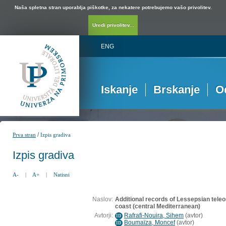
Naša spletna stran uporablja piškotke, za nekatere potrebujemo vašo privolitev.
Uredi privolitev...
ENG
Iskanje
Brskanje
O
/
Prva stran
Izpis gradiva
Izpis gradiva
A-
|
A+
|
Natisni
Naslov:
Additional records of Lessepsian teleo
coast (central Mediterranean)
Avtorji:
Rafrafi-Nouira, Sihem
(
avtor
)
ID
Boumaïza, Moncef
(
avtor
)
ID