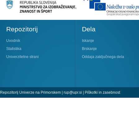
Repozitorij
Dela
Uvodnik
Iskanje
Statistika
Brskanje
Univerzitetne strani
Oddaja zaključnega dela
Repozitorij Univerze na Primorskem |
rup@upr.si
|
Piškotki in zasebnost