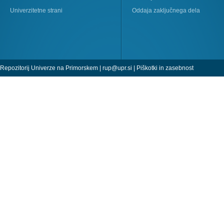
Univerzitetne strani
Oddaja zaključnega dela
Repozitorij Univerze na Primorskem |
rup@upr.si
|
Piškotki in zasebnost