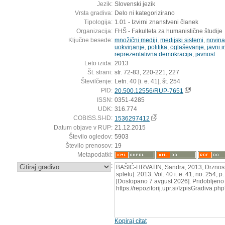
Jezik:
Slovenski jezik
Vrsta gradiva:
Delo ni kategorizirano
Tipologija:
1.01 - Izvirni znanstveni članek
Organizacija:
FHŠ - Fakulteta za humanistične študije
Ključne besede:
množični mediji
,
medijski sistemi
,
novina
uokvirjanje
,
politika
,
oglaševanje
,
javni i
reprezentativna demokracija
,
javnost
Leto izida:
2013
Št. strani:
str. 72-83, 220-221, 227
Številčenje:
Letn. 40 [i. e. 41], št. 254
PID:
20.500.12556/RUP-7651
ISSN:
0351-4285
UDK:
316.774
COBISS.SI-ID:
1536297412
Datum objave v RUP:
21.12.2015
Število ogledov:
5903
Število prenosov:
19
Metapodatki:
:
BAŠIĆ-HRVATIN, Sandra, 2013, Drznost, 
spletu]. 2013. Vol. 40 i. e. 41, no. 254,
[Dostopano 7 avgust 2026]. Pridobljeno 
https://repozitorij.upr.si/IzpisGradiva.
Kopiraj citat