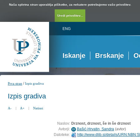
Naša spletna stran uporablja piškotke, za nekatere potrebujemo vašo privolitev.
Uredi privolitev...
ENG
Iskanje
Brskanje
O
/
Prva stran
Izpis gradiva
Izpis gradiva
A-
|
A+
|
Natisni
Naslov:
Drznost, drznost, še in še drznost
Avtorji:
Bašić-Hrvatin, Sandra
(
avtor
)
ID
Datoteke:
http://www.dlib.si/details/URN:NBN