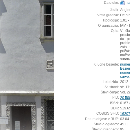
Datoteke:
ht
Jezik:
Angleš
Vrsta gradiva:
Delo n
Tipologija:
1.01 -
Organizacija:
IAM - 
Opis:
V čla
prost
da po
proble
zato 
priča
možno
subdiv
Ključne besede:
numer
Bézier
numeri
curve
Leto izida:
2012
Št. strani:
str. 1
Številčenje:
Vol. 29
PID:
20.50
ISSN:
0167-
UDK:
519.6
COBISS.SI-ID:
1620
Datum objave v RUP:
03.04
Število ogledov:
4511
Število prenosov:
95