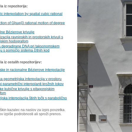
a iz repozitorija:
c interpolation by spatial cubic rational
tion of G[sup]3 rational motion of degree
ne Bézierove krivulje
zacija ravninskih in prostorskih krivulj s
ejskim hodografom
 degradirane DNA pri taksonomskem
u s pomočjo sistema črtnih kod
 iz ostalih repozitorijev:
ke in racionalne Bézierove interpolacije
a geometrijska interpolacija v prostoru
i parametrični interpolanti krožnih lokov
ke kubične krivulje s pitagorejskim
afom
jska interpolacija štirih točk s parabolično
škin kazalec na naslov za izpis povzetka.
ov izpiše podrobnosti ali sproži prenos.