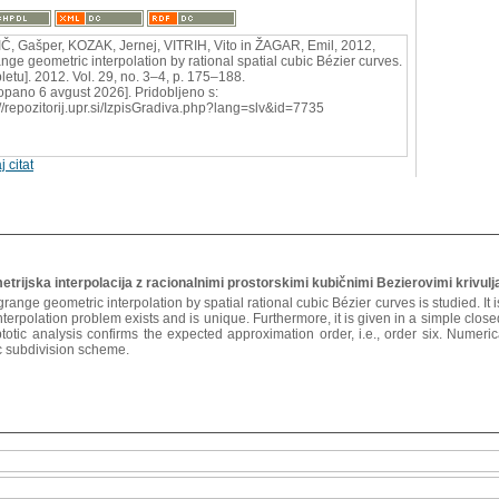
Č, Gašper, KOZAK, Jernej, VITRIH, Vito in ŽAGAR, Emil, 2012,
nge geometric interpolation by rational spatial cubic Bézier curves.
pletu]. 2012. Vol. 29, no. 3–4, p. 175–188.
opano 6 avgust 2026]. Pridobljeno s:
://repozitorij.upr.si/IzpisGradiva.php?lang=slv&id=7735
j citat
rijska interpolacija z racionalnimi prostorskimi kubičnimi Bezierovimi krivulj
grange geometric interpolation by spatial rational cubic Bézier curves is studied. I
interpolation problem exists and is unique. Furthermore, it is given in a simple close
totic analysis confirms the expected approximation order, i.e., order six. Numer
c subdivision scheme.