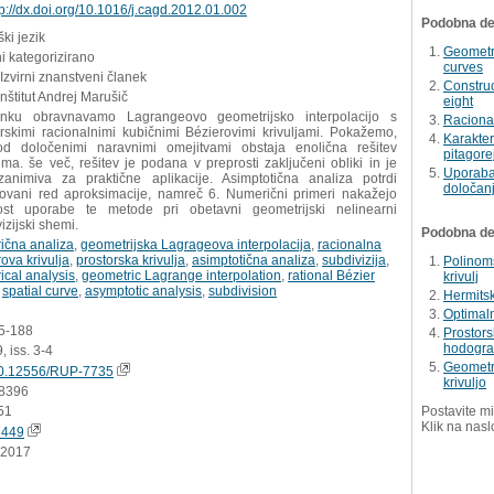
tp://dx.doi.org/10.1016/j.cagd.2012.01.002
Podobna del
ki jezik
Geometri
i kategorizirano
curves
 Izvirni znanstveni članek
Construc
Inštitut Andrej Marušič
eight
nku obravnavamo Lagrangeovo geometrijsko interpolacijo s
Racional
orskimi racionalnimi kubičnimi Bézierovimi krivuljami. Pokažemo,
Karakteri
d določenimi naravnimi omejitvami obstaja enolična rešitev
pitagor
ma. še več, rešitev je podana v preprosti zaključeni obliki in je
Uporaba
zanimiva za praktične aplikacije. Asimptotična analiza potrdi
določanj
kovani red aproksimacije, namreč 6. Numerični primeri nakažejo
st uporabe te metode pri obetavni geometrijski nelinearni
izijski shemi.
Podobna dela
ična analiza
,
geometrijska Lagrageova interpolacija
,
racionalna
ova krivulja
,
prostorska krivulja
,
asimptotična analiza
,
subdivizija
,
Polinoms
cal analysis
,
geometric Lagrange interpolation
,
rational Bézier
krivulj
,
spatial curve
,
asymptotic analysis
,
subdivision
Hermitsk
Optimaln
75-188
Prostors
hodogr
, iss. 3-4
Geometri
0.12556/RUP-7735
krivuljo
8396
51
Postavite mi
Klik na nasl
7449
.2017