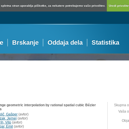
spletna stran uporablja piškotke, za nekatere potrebujemo vašo privolitev.
Uredi privolitev
je
Brskanje
Oddaja dela
Statistika
ge geometric interpolation by rational spatial cubic Bézier
Skupna o
s
Vaša o
klič, Gašper
(
avtor
)
zak, Jernej
(
avtor
)
Obja
rih, Vito
(
avtor
)
gar, Emil
(
avtor
)