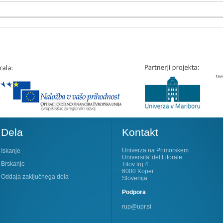
Dela
Kontakt
Univerza na Primorskem
Iskanje
Universita' del Litorale
Brskanje
Titov trg 4
6000 Koper
Oddaja zaključnega dela
Slovenija
Podpora
rup@upr.si