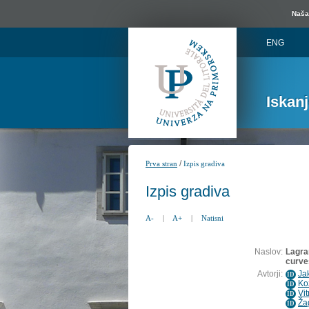
Naša 
ENG
Iskan
/
Prva stran
Izpis gradiva
Izpis gradiva
A-
|
A+
|
Natisni
Naslov:
Lagran
curve
Avtorji:
Ja
ID
Ko
ID
Vit
ID
Ža
ID