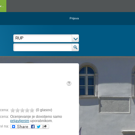
...
Prijava
cena:
(0 glasov)
cena:
Ocenjevanje je dovoljeno samo
prijavljenim
uporabnikom.
vi na: