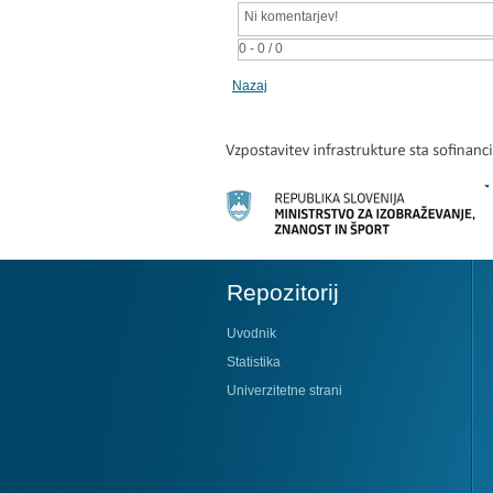
Ni komentarjev!
0 - 0 / 0
Nazaj
Repozitorij
Uvodnik
Statistika
Univerzitetne strani