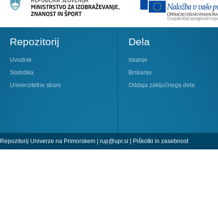
Repozitorij
Dela
Uvodnik
Iskanje
Statistika
Brskanje
Univerzitetne strani
Oddaja zaključnega dela
Repozitorij Univerze na Primorskem |
rup@upr.si
|
Piškotki in zasebnost