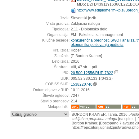
MD5: D2FD4391191636CE221BC6
http://www.ediplome.fm-kp.si/Bordo
Jezik:
Slovenski jezik
Vrsta gradiva:
Zaključna naloga
Tipologija:
2.11 - Diplomsko delo
Organizacija:
FM - Fakulteta za management
Ključne besede:
konkurenčna prednost
,
SWOT analiza
,
t
ekonomika poslovanja podjetja
Kraj izida:
Koper
Založnik:
[T. Bordon Krainer]
Leto izida:
2016
Št. strani:
VIII, 47 str. + pril.
PID:
20.500.12556/RUP-7822
UDK:
005.52:330.133.1(043.2)
COBISS.SI-ID:
1538220740
Datum objave v RUP:
10.11.2016
Število ogledov:
7247
Število prenosov:
214
Metapodatki:
:
BORDON KRAINER, Tanja, 2016,
Poslo
zaključna projektna naloga
[na spletu]. 
Bordon Krainer. [Dostopano 7 avgust 202
https://repozitorij.upr.si/IzpisGradiva.