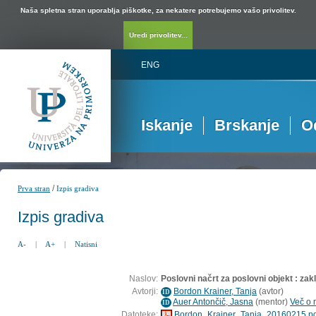
Naša spletna stran uporablja piškotke, za nekatere potrebujemo vašo privolitev.
Uredi privolitev...
ENG
Iskanje
Brskanje
O
/
Prva stran
Izpis gradiva
Izpis gradiva
A-
|
A+
|
Natisni
Naslov:
Poslovni načrt za poslovni objekt : zak
Avtorji:
Bordon Krainer, Tanja
(
avtor
)
ID
Auer Antončič, Jasna
(
mentor
)
Več o 
ID
Datoteke:
Bordon_Krainer_Tanja_20160215.pd