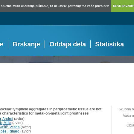
spletna stran uporablja piškotke, za nekatere potrebujemo vašo privolitev.
Uredi privolitev
je
Brskanje
Oddaja dela
Statistika
ascular lymphoid aggregates in periprosthetic tissue are not
Skupna o
e characteristics for metal-on-metal joint prostheses
Vaša o
r, Andrej
(
avtor
)
k, Mitja
(
avtor
)
Obja
vašič, Vesna
(
avtor
)
ebše, Rihard
(
avtor
)