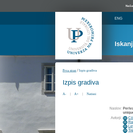
Naša 
ENG
Iskan
/
Prva stran
Izpis gradiva
Izpis gradiva
A-
|
A+
|
Natisni
Naslov:
Periv
uniqu
Avtorji:
Cö
ID
Ra
ID
Le
ID
Tr
ID