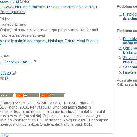
ošev, Ingrid
(
avtor
)
Podobna del
tps://www.efort.org/geneva2016/scientific-content/advanced-
ific-programme/
Histologi
detecting
ki jezik
i kategorizirano
 Objavljeni povzetek znanstvenega prispevka na konferenci
Podobna dela
Fakulteta za vede o zdravju
Pridobiv
ascular lymphoid aggregates
,
histology
,
Oxford-Alval Scoring
načini r
m
Odziv k
tvorbo 
D 2369
Slovens
0.12556/RUP-8611
enačbe
Sodobni 
Finačne 
433220
.2016
Postavite mi
Klik na nasl
Andrej, RAK, Mitja, LEVAŠIČ, Vesna, TREBŠE, Rihard in
EV, Ingrid, 2016, Perivascular lymphoid aggregates in
rosthetic tissue are not unique characteristics for metal-on-metal
 prostheses. V : [na spletu]. Objavljeni povzetek znanstvenega
evka na konferenci. 2016. [Dostopano 6 avgust 2026]. Pridobljeno
tps://repozitorij.upr.si/IzpisGradiva.php?lang=slv&id=8611
j citat