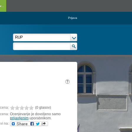
...
Prijava
cena:
(0 glasov)
cena:
Ocenjevanje je dovoljeno samo
prijavljenim
uporabnikom.
vi na: