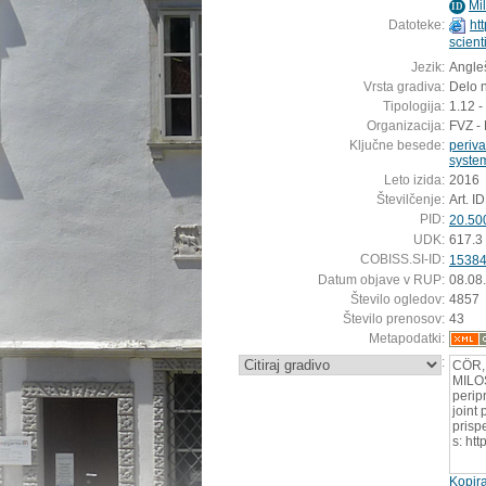
Mil
ID
Datoteke:
ht
scient
Jezik:
Angleš
Vrsta gradiva:
Delo n
Tipologija:
1.12 -
Organizacija:
FVZ - 
Ključne besede:
periv
syste
Leto izida:
2016
Številčenje:
Art. I
PID:
20.50
UDK:
617.3
COBISS.SI-ID:
1538
Datum objave v RUP:
08.08
Število ogledov:
4857
Število prenosov:
43
Metapodatki:
:
CÖR, 
MILOŠ
perip
joint
prisp
s: ht
Kopira