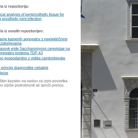
a iz repozitorija:
cal analysis of periprosthetic tissue for
 prosthetic joint infection
 iz ostalih repozitorijev:
anje kamenih agregatov z neelektričnimi
azstreljevanja
vasovk vrste Saccharomyces cerevisiae na
agregatov proteina TDP-43
ko gospodarstvo z vidika cambridgeske
principi diagnostike celiakije
krize
škin kazalec na naslov za izpis povzetka.
ov izpiše podrobnosti ali sproži prenos.