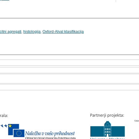
citni agregati
,
histologija
,
Oxford-Alval klasifikacija