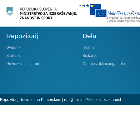
Repozitorij
Dela
Uvodnik
Iskanje
Statistika
Brskanje
Univerzitetne strani
Oddaja zaključnega dela
Repozitorij Univerze na Primorskem |
rup@upr.si
|
Piškotki in zasebnost