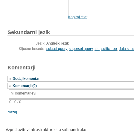
Kopiraj citat
Sekundarni jezik
Jezik:
Angleški jezik
Ključne besede:
subset query
,
superset query
,
trie
,
suffix tree
,
data stru
Komentarji
Dodaj komentar
Komentarji (0)
Ni komentarjev!
0 - 0 / 0
Nazaj