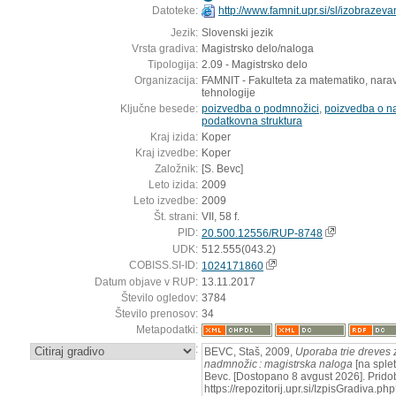
Datoteke:
http://www.famnit.upr.si/sl/izobrazev
Jezik:
Slovenski jezik
Vrsta gradiva:
Magistrsko delo/naloga
Tipologija:
2.09 - Magistrsko delo
Organizacija:
FAMNIT - Fakulteta za matematiko, narav
tehnologije
Ključne besede:
poizvedba o podmnožici
,
poizvedba o n
podatkovna struktura
Kraj izida:
Koper
Kraj izvedbe:
Koper
Založnik:
[S. Bevc]
Leto izida:
2009
Leto izvedbe:
2009
Št. strani:
VII, 58 f.
PID:
20.500.12556/RUP-8748
UDK:
512.555(043.2)
COBISS.SI-ID:
1024171860
Datum objave v RUP:
13.11.2017
Število ogledov:
3784
Število prenosov:
34
Metapodatki:
:
BEVC, Staš, 2009,
Uporaba trie dreves z
nadmnožic : magistrska naloga
[na splet
Bevc. [Dostopano 8 avgust 2026]. Pridob
https://repozitorij.upr.si/IzpisGradiva.