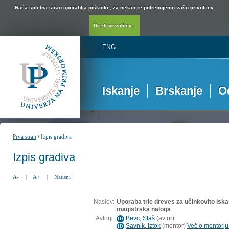
Naša spletna stran uporablja piškotke, za nekatere potrebujemo vašo privolitev.
Uredi privolitev...
ENG
Iskanje
Brskanje
O
/
Prva stran
Izpis gradiva
Izpis gradiva
A-
|
A+
|
Natisni
Naslov:
Uporaba trie dreves za učinkovito iska
magistrska naloga
Avtorji:
Bevc, Staš
(
avtor
)
ID
Savnik, Iztok
(
mentor
)
Več o mentorju.
ID