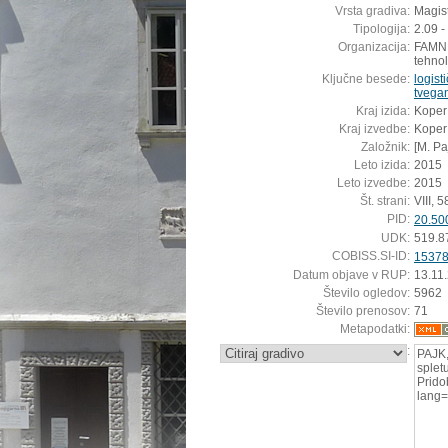
Vrsta gradiva:
Magis
Tipologija:
2.09 -
Organizacija:
FAMNIT
tehnol
Ključne besede:
logist
tvega
Kraj izida:
Koper
Kraj izvedbe:
Koper
Založnik:
[M. Pa
Leto izida:
2015
Leto izvedbe:
2015
Št. strani:
VIII, 58
PID:
20.50
UDK:
519.8
COBISS.SI-ID:
1537
Datum objave v RUP:
13.11
Število ogledov:
5962
Število prenosov:
71
Metapodatki:
:
PAJK,
splet
Pridob
lang=