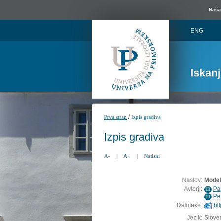
Naša 
ENG
Iskan
/
Prva stran
Izpis gradiva
Izpis gradiva
A-
|
A+
|
Natisni
Naslov:
Model
Avtorji:
Pa
ID
Pe
ID
Datoteke:
ht
Jezik:
Sloven