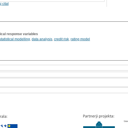
j citat
ical response variables
statistical modelling
,
data analysis
,
credit risk
,
rating model