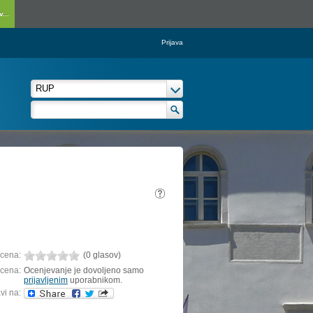
...
Prijava
cena:
(0 glasov)
cena:
Ocenjevanje je dovoljeno samo
prijavljenim
uporabnikom.
vi na: