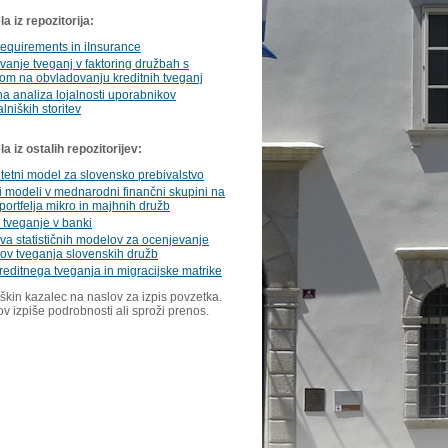
a iz repozitorija:
requirements in iInsurance
anje tveganj v faktoring družbah s
om na obvladovanju kreditnih tveganj
čna analiza lojalnosti uporabnikov
lniških storitev
 iz ostalih repozitorijev:
tetni model za slovensko prebivalstvo
i modeli v mednarodni finančni skupini na
portfelja mikro in majhnih družb
 tveganje v banki
va statističnih modelov za ocenjevanje
ov tveganja slovenskih družb
editnega tveganja in migracijske matrike
škin kazalec na naslov za izpis povzetka.
ov izpiše podrobnosti ali sproži prenos.