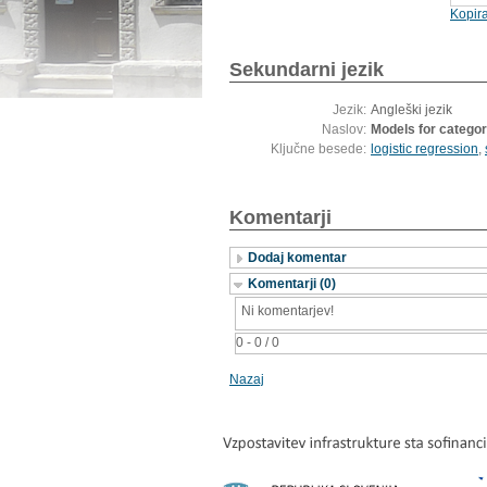
Kopira
Sekundarni jezik
Jezik:
Angleški jezik
Naslov:
Models for categor
Ključne besede:
logistic regression
,
Komentarji
Dodaj komentar
Komentarji (0)
Ni komentarjev!
0 - 0 / 0
Nazaj