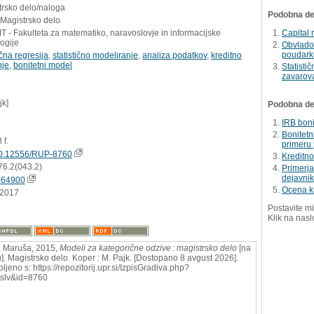
trsko delo/naloga
Podobna del
 Magistrsko delo
 - Fakulteta za matematiko, naravoslovje in informacijske
Capital 
ogije
Obvladov
poudark
ična regresija
,
statistično modeliranje
,
analiza podatkov
,
kreditno
nje
,
bonitetni model
Statisti
zavarova
jk]
Podobna dela
IRB boni
Bonitetn
 f.
primeru 
0.12556/RUP-8760
Kreditno
76.2(043.2)
Primerja
dejavnik
864900
Ocena kr
.2017
Postavite mi
Klik na nasl
 Maruša, 2015,
Modeli za kategorične odzive : magistrsko delo
[na
u]. Magistrsko delo. Koper : M. Pajk. [Dostopano 8 avgust 2026].
ljeno s: https://repozitorij.upr.si/IzpisGradiva.php?
slv&id=8760