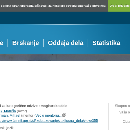
spletna stran uporablja piškotke, za nekatere potrebujemo vašo privolitev.
Uredi privolitev
je
Brskanje
Oddaja dela
Statistika
i za kategorične odzive : magistrsko delo
Skupna o
jk, Maruša
(
avtor
)
Vaša o
rman, Mihael
(
mentor
)
Več o mentorju...
tp://www.famnit.upr.si/sl/izobrazevanje/zakljucna_dela/view/355
Obja
ski jezik