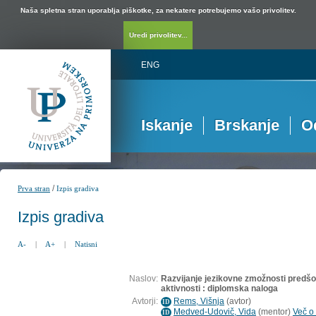
Naša spletna stran uporablja piškotke, za nekatere potrebujemo vašo privolitev.
Uredi privolitev...
ENG
Iskanje
Brskanje
O
/
Prva stran
Izpis gradiva
Izpis gradiva
A-
|
A+
|
Natisni
Naslov:
Razvijanje jezikovne zmožnosti predšol
aktivnosti : diplomska naloga
Avtorji:
Rems, Višnja
(
avtor
)
ID
Medved-Udovič, Vida
(
mentor
)
Več o 
ID