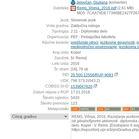
Jelovčan, Giuliana
(
komentor
)
ID
Datoteke:
Rems_Visnja_2016.pdf
(2,61 MB)
MD5: 7CAA79DE77386BE2427F26
Jezik:
Slovenski jezik
Vrsta gradiva:
Zaključna naloga
Tipologija:
2.11 - Diplomsko delo
Organizacija:
PEF - Pedagoška fakulteta
Ključne besede:
predšolski otroci
,
jezikovne dejavnosti
,
g
medpodročno povezovanje
,
jezokovna 
Kraj izida:
Koper
Založnik:
[V. Rems]
Leto izida:
2016
Št. strani:
[16], 76 str.
PID:
20.500.12556/RUP-9083
UDK:
796:373.2(043.2)
COBISS.SI-ID:
1539047620
Datum objave v RUP:
17.01.2018
Število ogledov:
5420
Število prenosov:
123
Metapodatki:
:
REMS, Višnja, 2016,
Razvijanje jezikov
ob gibalni/športni aktivnosti : diplomska
delo. Koper : V. Rems. [Dostopano 6 avg
https://repozitorij.upr.si/IzpisGradiva.