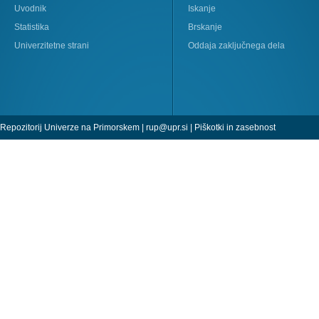
Uvodnik
Iskanje
Statistika
Brskanje
Univerzitetne strani
Oddaja zaključnega dela
Repozitorij Univerze na Primorskem |
rup@upr.si
|
Piškotki in zasebnost