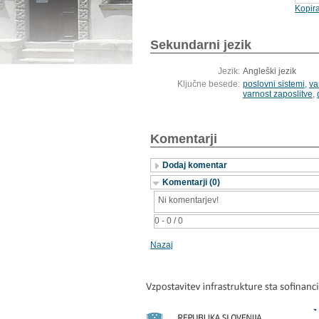
Kopira
Sekundarni jezik
Jezik:
Angleški jezik
Ključne besede:
poslovni sistemi
,
va
varnost zaposlitve
,
Komentarji
Dodaj komentar
Komentarji (0)
Ni komentarjev!
0 - 0 / 0
Nazaj