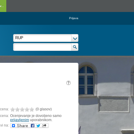
...
Prijava
cena:
(0 glasov)
cena:
Ocenjevanje je dovoljeno samo
prijavljenim
uporabnikom.
vi na: