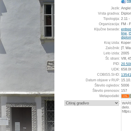
ht
Jezik:
Angleš
Vrsta gradiva:
Diplo
Tipologija:
2.11 -
Organizacija:
FM - 
Ključne besede:
entre
line
,
I
diplo
Kraj izida:
Koper
Založnik:
[T. Wa
Leto izida:
2005
Št. strani:
VIII, 45
PID:
20.50
UDK:
658.0
COBISS.SI-ID:
1354
Datum objave v RUP:
15.10
Število ogledov:
5006
Število prenosov:
157
Metapodatki:
:
WARD
delo.
https