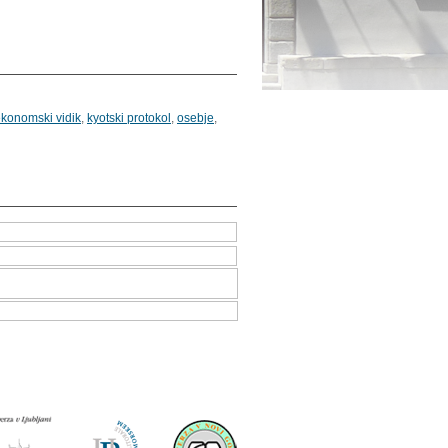
konomski vidik
,
kyotski protokol
,
osebje
,