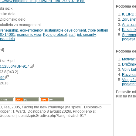
tp://www.ediplome.fm-kp.si/Ward_Tea_20070718.pdf
Podobna del
ki jezik
msko delo
ICEIRD 
 Diplomsko delo
Združite
Analiza 
Fakulteta za management
Kazalnik
preneurship
,
eco-efficiency
,
sustainable development
,
triple bottom
SO 14001
,
economic view
,
Kyoto protocol
,
staff
,
job security
,
Spremem
mska dela
podjetja
rd]
Podobna dela
Motivaci
 str. + pril.
Družins
0.12556/RUP-917
Vpliv ku
03.8(043.2)
Razvitos
199
Vloga fo
.2013
podjetni
Postavite mi
Klik na nasl
, Tea, 2005,
Facing the new challenge
[na spletu]. Diplomsko
 Koper : T. Ward. [Dostopano 8 avgust 2026]. Pridobljeno s:
://repozitorij.upr.si/IzpisGradiva.php?lang=slv&id=917