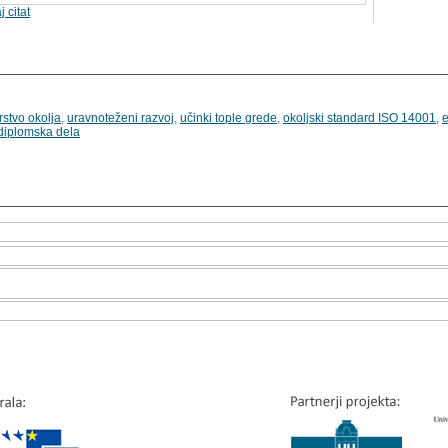
j citat
rstvo okolja
,
uravnoteženi razvoj
,
učinki tople grede
,
okoljski standard ISO 14001
,
e
diplomska dela