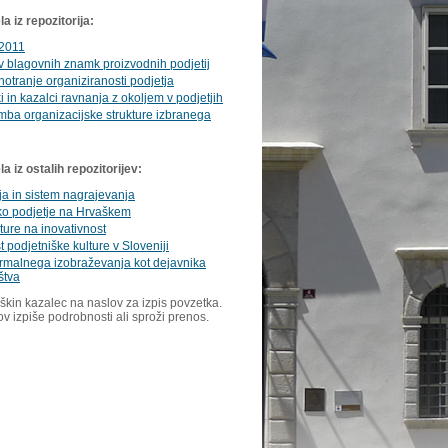
a iz repozitorija:
2011
v blagovnih znamk proizvodnih podjetij
notranje organiziranosti podjetja
i in kazalci ravnanja z okoljem v podjetjih
ba organizacijske strukture izbranega
 iz ostalih repozitorijev:
ja in sistem nagrajevanja
ko podjetje na Hrvaškem
lture na inovativnost
t podjetniške kulture v Sloveniji
rmalnega izobraževanja kot dejavnika
štva
škin kazalec na naslov za izpis povzetka.
ov izpiše podrobnosti ali sproži prenos.