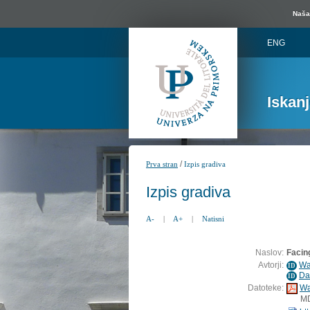
Naša 
ENG
Iskan
/
Prva stran
Izpis gradiva
Izpis gradiva
A-
|
A+
|
Natisni
Naslov:
Facin
Avtorji:
Wa
ID
Da
ID
Datoteke:
Wa
M