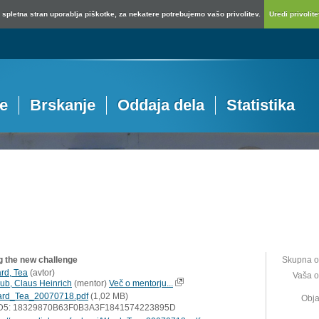
spletna stran uporablja piškotke, za nekatere potrebujemo vašo privolitev.
Uredi privolitev
je
Brskanje
Oddaja dela
Statistika
g the new challenge
Skupna o
rd, Tea
(
avtor
)
Vaša o
ub, Claus Heinrich
(
mentor
)
Več o mentorju...
rd_Tea_20070718.pdf
(1,02 MB)
Obja
D5: 18329870B63F0B3A3F1841574223895D