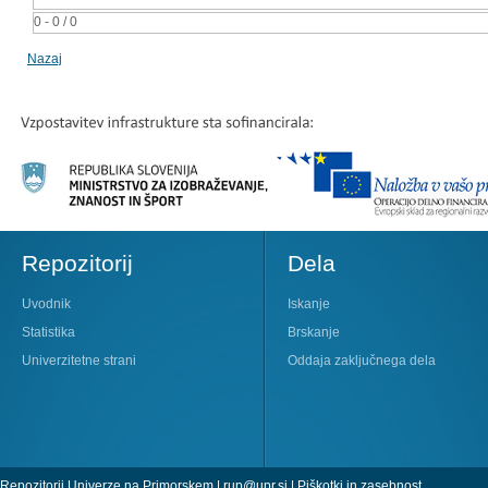
0 - 0 / 0
Nazaj
Repozitorij
Dela
Uvodnik
Iskanje
Statistika
Brskanje
Univerzitetne strani
Oddaja zaključnega dela
Repozitorij Univerze na Primorskem |
rup@upr.si
|
Piškotki in zasebnost