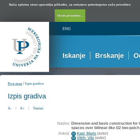
Naša spletna stran uporablja piškotke, za nekatere potrebujemo vašo privolitev.
Uredi privolitev...
ENG
Iskanje
Brskanje
O
/
Prva stran
Izpis gradiva
Izpis gradiva
A-
|
A+
|
Natisni
Naslov:
Dimension and basis construction for
spaces over bilinear-like G2 two-patc
Avtorji:
Kapl, Mario
(
avtor
)
ID
Vitrih, Vito
(
avtor
)
ID