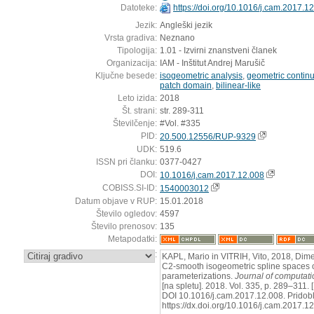
Datoteke:
https://doi.org/10.1016/j.cam.2017.1
Jezik:
Angleški jezik
Vrsta gradiva:
Neznano
Tipologija:
1.01 - Izvirni znanstveni članek
Organizacija:
IAM - Inštitut Andrej Marušič
Ključne besede:
isogeometric analysis
,
geometric continu
patch domain
,
bilinear-like
Leto izida:
2018
Št. strani:
str. 289-311
Številčenje:
#Vol. #335
PID:
20.500.12556/RUP-9329
UDK:
519.6
ISSN pri članku:
0377-0427
DOI:
10.1016/j.cam.2017.12.008
COBISS.SI-ID:
1540003012
Datum objave v RUP:
15.01.2018
Število ogledov:
4597
Število prenosov:
135
Metapodatki:
:
KAPL, Mario in VITRIH, Vito, 2018, Dime
C2-smooth isogeometric spline spaces o
parameterizations.
Journal of computat
[na spletu]. 2018. Vol. 335, p. 289–311.
DOI 10.1016/j.cam.2017.12.008. Pridobl
https://dx.doi.org/10.1016/j.cam.2017.1