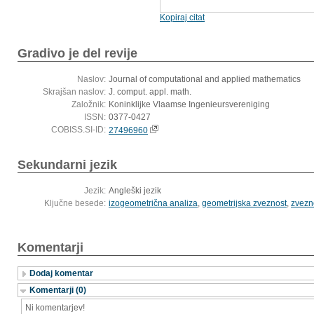
Kopiraj citat
Gradivo je del revije
Naslov:
Journal of computational and applied mathematics
Skrajšan naslov:
J. comput. appl. math.
Založnik:
Koninklijke Vlaamse Ingenieursvereniging
ISSN:
0377-0427
COBISS.SI-ID:
27496960
Sekundarni jezik
Jezik:
Angleški jezik
Ključne besede:
izogeometrična analiza
,
geometrijska zveznost
,
zvezn
Komentarji
Dodaj komentar
Komentarji (0)
Ni komentarjev!