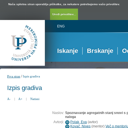
Naša spletna stran uporablja piškotke, za nekatere potrebujemo vašo privolitev.
Uredi privolitev...
ENG
Iskanje
Brskanje
O
/
Prva stran
Izpis gradiva
Izpis gradiva
A-
|
A+
|
Natisni
Naslov:
Spoznavanje agregatnih stanj snovi s 
naloga
Avtorji:
Polak, Eva
(
avtor
)
ID
Kovač, Nives
(
mentor
)
Več o mentorju
ID