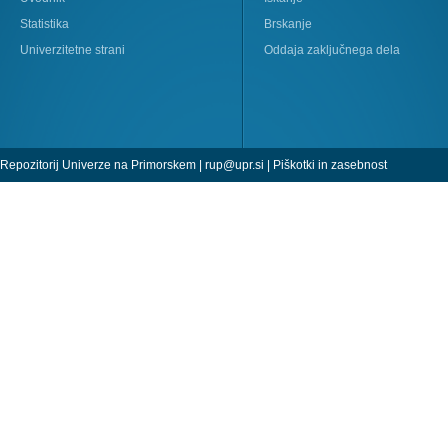
Statistika
Brskanje
Univerzitetne strani
Oddaja zaključnega dela
Repozitorij Univerze na Primorskem |
rup@upr.si
|
Piškotki in zasebnost