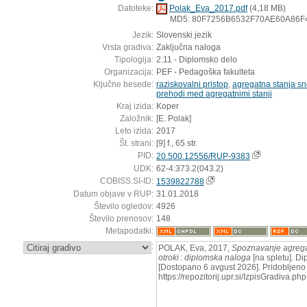
Datoteke:
Polak_Eva_2017.pdf
(4,18 MB)
MD5: 80F7256B6532F70AE60A86F
Jezik:
Slovenski jezik
Vrsta gradiva:
Zaključna naloga
Tipologija:
2.11 - Diplomsko delo
Organizacija:
PEF - Pedagoška fakulteta
Ključne besede:
raziskovalni pristop
,
agregatna stanja sn
prehodi med agregatnimi stanji
Kraj izida:
Koper
Založnik:
[E. Polak]
Leto izida:
2017
Št. strani:
[9] f., 65 str.
PID:
20.500.12556/RUP-9383
UDK:
62-4:373.2(043.2)
COBISS.SI-ID:
1539822788
Datum objave v RUP:
31.01.2018
Število ogledov:
4926
Število prenosov:
148
Metapodatki:
:
POLAK, Eva, 2017,
Spoznavanje agregat
otroki : diplomska naloga
[na spletu]. Di
[Dostopano 6 avgust 2026]. Pridobljeno 
https://repozitorij.upr.si/IzpisGradiva.