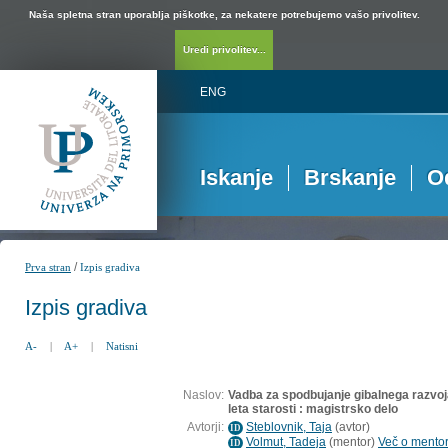
Naša spletna stran uporablja piškotke, za nekatere potrebujemo vašo privolitev.
Uredi privolitev...
ENG
Iskanje
Brskanje
O
/
Prva stran
Izpis gradiva
Izpis gradiva
A-
|
A+
|
Natisni
Naslov:
Vadba za spodbujanje gibalnega razvoj
leta starosti : magistrsko delo
Avtorji:
Steblovnik, Taja
(
avtor
)
ID
Volmut, Tadeja
(
mentor
)
Več o mentorj
ID