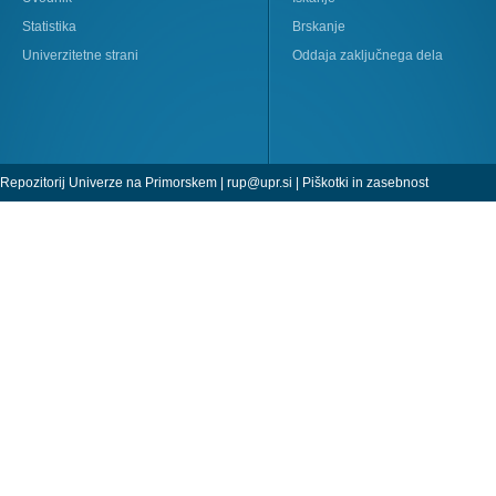
Statistika
Brskanje
Univerzitetne strani
Oddaja zaključnega dela
Repozitorij Univerze na Primorskem |
rup@upr.si
|
Piškotki in zasebnost