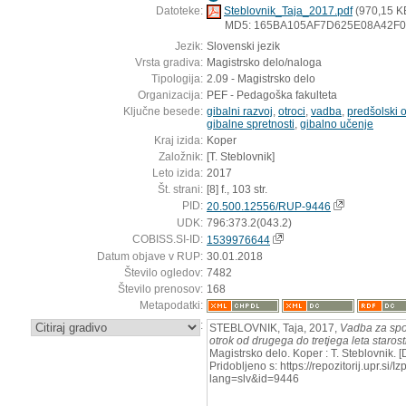
Datoteke:
Steblovnik_Taja_2017.pdf
(970,15 K
MD5: 165BA105AF7D625E08A42F
Jezik:
Slovenski jezik
Vrsta gradiva:
Magistrsko delo/naloga
Tipologija:
2.09 - Magistrsko delo
Organizacija:
PEF - Pedagoška fakulteta
Ključne besede:
gibalni razvoj
,
otroci
,
vadba
,
predšolski o
gibalne spretnosti
,
gibalno učenje
Kraj izida:
Koper
Založnik:
[T. Steblovnik]
Leto izida:
2017
Št. strani:
[8] f., 103 str.
PID:
20.500.12556/RUP-9446
UDK:
796:373.2(043.2)
COBISS.SI-ID:
1539976644
Datum objave v RUP:
30.01.2018
Število ogledov:
7482
Število prenosov:
168
Metapodatki:
:
STEBLOVNIK, Taja, 2017,
Vadba za spo
otrok od drugega do tretjega leta starost
Magistrsko delo. Koper : T. Steblovnik. 
Pridobljeno s: https://repozitorij.upr.si/
lang=slv&id=9446