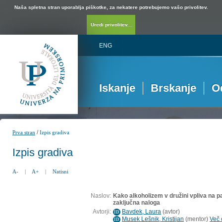
Naša spletna stran uporablja piškotke, za nekatere potrebujemo vašo privolitev.
Uredi privolitev...
ENG
Iskanje
Brskanje
O
/
Prva stran
Izpis gradiva
Izpis gradiva
A-
|
A+
|
Natisni
Naslov:
Kako alkoholizem v družini vpliva na p
zaključna naloga
Avtorji:
Bavdek, Laura
(
avtor
)
ID
Musek Lešnik, Kristijan
(
mentor
)
Več 
ID