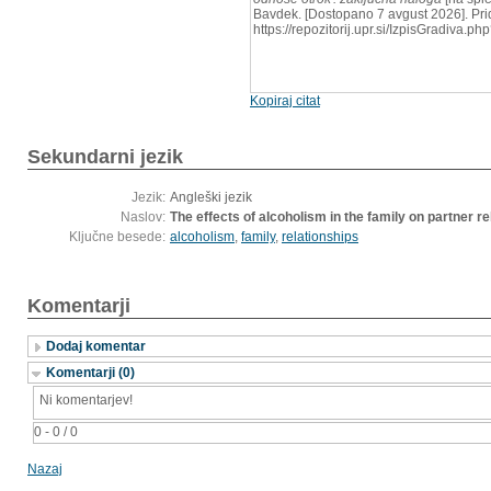
Bavdek. [Dostopano 7 avgust 2026]. Pri
https://repozitorij.upr.si/IzpisGradiva.
Kopiraj citat
Sekundarni jezik
Jezik:
Angleški jezik
Naslov:
The effects of alcoholism in the family on partner re
Ključne besede:
alcoholism
,
family
,
relationships
Komentarji
Dodaj komentar
Komentarji (0)
Ni komentarjev!
0 - 0 / 0
Nazaj