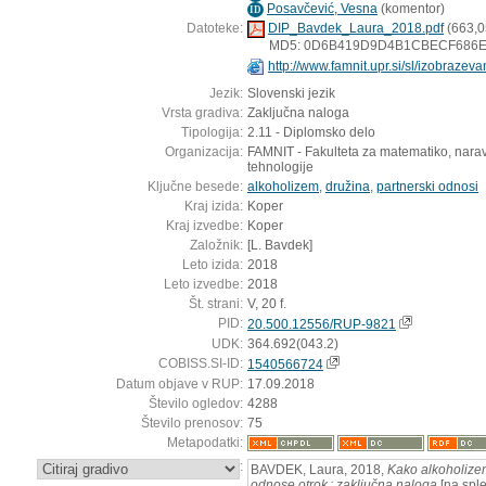
Posavčević, Vesna
(
komentor
)
ID
Datoteke:
DIP_Bavdek_Laura_2018.pdf
(663,0
MD5: 0D6B419D9D4B1CBECF686
http://www.famnit.upr.si/sl/izobrazev
Jezik:
Slovenski jezik
Vrsta gradiva:
Zaključna naloga
Tipologija:
2.11 - Diplomsko delo
Organizacija:
FAMNIT - Fakulteta za matematiko, narav
tehnologije
Ključne besede:
alkoholizem
,
družina
,
partnerski odnosi
Kraj izida:
Koper
Kraj izvedbe:
Koper
Založnik:
[L. Bavdek]
Leto izida:
2018
Leto izvedbe:
2018
Št. strani:
V, 20 f.
PID:
20.500.12556/RUP-9821
UDK:
364.692(043.2)
COBISS.SI-ID:
1540566724
Datum objave v RUP:
17.09.2018
Število ogledov:
4288
Število prenosov:
75
Metapodatki:
:
BAVDEK, Laura, 2018,
Kako alkoholizem
odnose otrok : zaključna naloga
[na sple