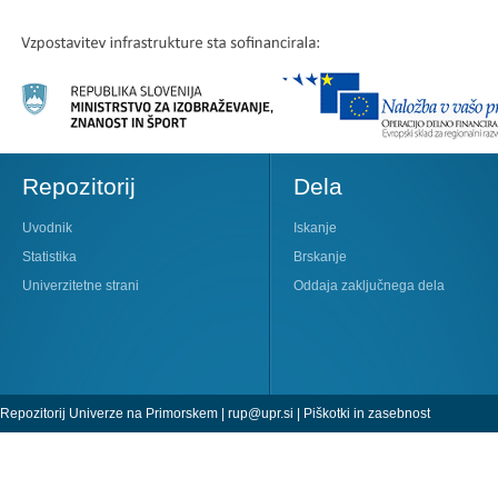
Repozitorij
Dela
Uvodnik
Iskanje
Statistika
Brskanje
Univerzitetne strani
Oddaja zaključnega dela
Repozitorij Univerze na Primorskem |
rup@upr.si
|
Piškotki in zasebnost