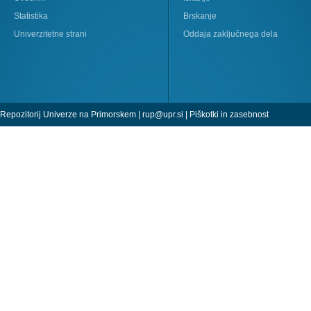
Statistika
Brskanje
Univerzitetne strani
Oddaja zaključnega dela
Repozitorij Univerze na Primorskem |
rup@upr.si
|
Piškotki in zasebnost