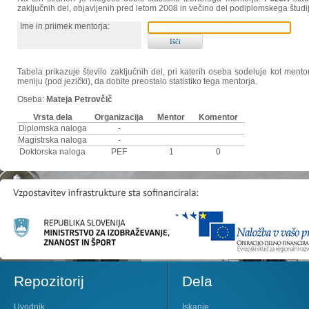
zaključnih del, objavljenih pred letom 2008 in večino del podiplomskega študi
Ime in priimek mentorja:
Tabela prikazuje število zaključnih del, pri katerih oseba sodeluje kot ment
meniju (pod jezički), da dobite preostalo statistiko tega mentorja.
Oseba:
Mateja Petrovčič
Vrsta dela
Organizacija
Mentor
Komentor
Diplomska naloga
-
Magistrska naloga
-
Doktorska naloga
PEF
1
0
Repozitorij
Dela
Uvodnik
Iskanje