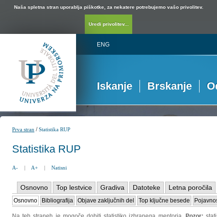
Naša spletna stran uporablja piškotke, za nekatere potrebujemo vašo privolitev.
Uredi privolitev...
ENG
Iskanje
Brskanje
O
/
Prva stran
Statistika RUP
Statistika RUP
A-
|
A+
|
Natisni
Osnovno
Top lestvice
Gradiva
Datoteke
Letna poročila
Osnovno
Bibliografija
Objave zaključnih del
Top ključne besede
Pojavnos
Na teh straneh je mogoče dobiti statistiko izbranega mentorja.
Pozor:
sta