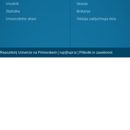
Uvodnik
Iskanje
Statistika
Brskanje
Univerzitetne strani
Oddaja zaključnega dela
Repozitorij Univerze na Primorskem |
rup@upr.si
|
Piškotki in zasebnost