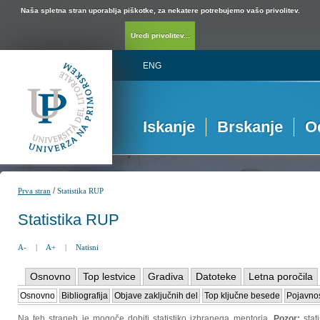
Naša spletna stran uporablja piškotke, za nekatere potrebujemo vašo privolitev.
Uredi privolitev...
ENG
Iskanje
Brskanje
O
/
Prva stran
Statistika RUP
Statistika RUP
A-
|
A+
|
Natisni
Osnovno
Top lestvice
Gradiva
Datoteke
Letna poročila
Osnovno
Bibliografija
Objave zaključnih del
Top ključne besede
Pojavnos
Na teh straneh je mogoče dobiti statistiko izbranega mentorja.
Pozor:
sta