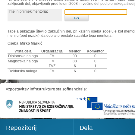
zaključnih del, objavljenih pred letom 2008 in večino del podiplomskega študi
Ime in priimek mentorja:
Tabela prikazuje število zaključnih del, pri katerih oseba sodeluje kot ment
meniju (pod jezički), da dobite preostalo statistiko tega mentorja.
Oseba:
Mirko Markič
Vrsta dela
Organizacija
Mentor
Komentor
Diplomska naloga
FM
90
0
Magistrska naloga
FM
88
0
FVZ
6
1
Doktorska naloga
FM
6
0
Repozitorij
Dela