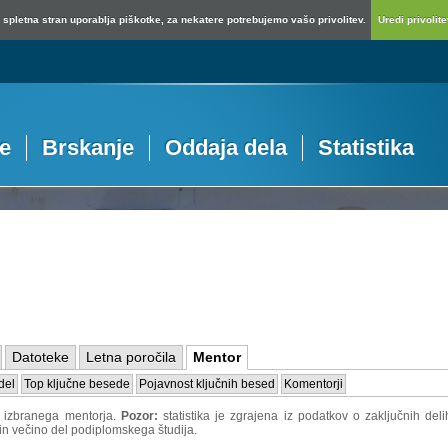
spletna stran uporablja piškotke, za nekatere potrebujemo vašo privolitev.
Uredi privolitev
je
Brskanje
Oddaja dela
Statistika
Datoteke
Letna poročila
Mentor
del
Top ključne besede
Pojavnost ključnih besed
Komentorji
o izbranega mentorja.
Pozor:
statistika je zgrajena iz podatkov o zaključnih d
 in večino del podiplomskega študija.