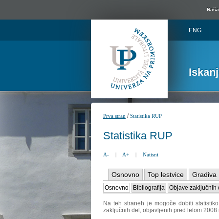
Naša 
ENG
Iskan
/
Prva stran
Statistika RUP
Statistika RUP
A-
|
A+
|
Natisni
Osnovno
Top lestvice
Gradiva
Osnovno
Bibliografija
Objave zaključnih 
Na teh straneh je mogoče dobiti statistik
zaključnih del, objavljenih pred letom 2008