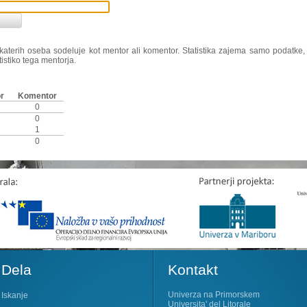
ri katerih oseba sodeluje kot mentor ali komentor. Statistika zajema samo podatke
tistiko tega mentorja.
r
Komentor
0
0
1
0
Dela
Kontakt
Univerza na Primorskem
Iskanje
Universita' del Litorale