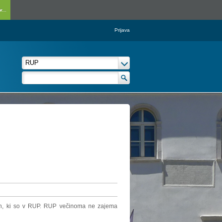
...
Prijava
elih, ki so v RUP. RUP večinoma ne zajema