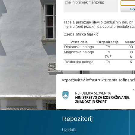
Ime in priimek mentorja:
Tabela prikazuje število zaključnih del, p
meniju (pod jezički), da dobite preostalo sta
Oseba:
Mirko Markič
Vrsta dela
Organizacija
Mento
Diplomska naloga
FM
90
Magistrska naloga
FM
88
FVZ
6
Doktorska naloga
FM
6
Repozitorij
Uvodnik