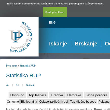
Naša spletna stran uporablja piškotke, za nekatere potrebujemo vašo privolitev.
Uredi privolitev...
ENG
Iskanje
Brskanje
O
/
Prva stran
Statistika RUP
Statistika RUP
A-
|
A+
|
Natisni
Osnovno
Top lestvice
Gradiva
Datoteke
Letna poročila
Osnovno
Bibliografija
Objave zaključnih del
Top ključne besede
Pojavnos
Na teh straneh je mogoče dobiti statistiko izbranega mentorja.
Pozor:
sta