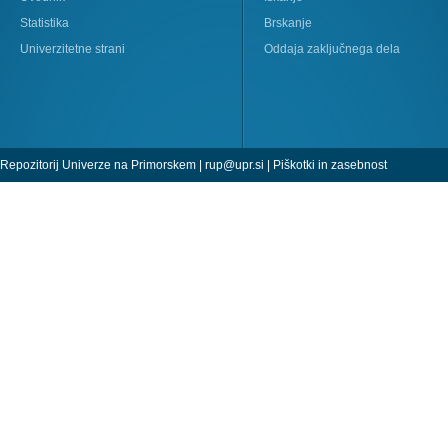
Statistika
Brskanje
Univerzitetne strani
Oddaja zaključnega dela
Repozitorij Univerze na Primorskem |
rup@upr.si
|
Piškotki in zasebnost