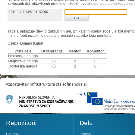
zaključnih del, objavljenih pred letom 2008 in večino del podiplomskega študi
Ime in priimek mentorja:
Tabela prikazuje število zaključnih del, pri katerih oseba sodeluje kot ment
meniju (pod jezički), da dobite preostalo statistiko tega mentorja.
Oseba:
Bojana Kunst
Vrsta dela
Organizacija
Mentor
Komentor
Diplomska naloga
-
Magistrska naloga
FHŠ
2
0
Doktorska naloga
FHŠ
2
0
Repozitorij
Dela
Uvodnik
Iskanje