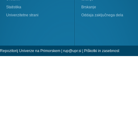
Statistika
Brskanje
Univerzitetne strani
Oddaja zaključnega dela
Repozitorij Univerze na Primorskem |
rup@upr.si
|
Piškotki in zasebnost