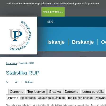
Naša spletna stran uporablja piškotke, za nekatere potrebujemo vašo privolitev.
Uredi privolitev...
ENG
Iskanje
Brskanje
O
/
Prva stran
Statistika RUP
Statistika RUP
A-
|
A+
|
Natisni
Osnovno
Top lestvice
Gradiva
Datoteke
Letna poročila
Osnovno
Bibliografija
Objave zaključnih del
Top ključne besede
Pojavnos
Na teh straneh je mogoče dobiti statistiko izbranega mentorja.
Pozor:
sta