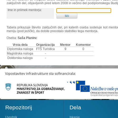
zaključnih del, objavljenih pred letom 2008 in večino del podiplomskega študi
Ime in priimek mentorja:
Tabela prikazuje število zaključnih del, pri katerih oseba sodeluje kot ment
meniju (pod jezički), da dobite preostalo statistiko tega mentorja.
Oseba:
Saša Planinc
Vrsta dela
Organizacija
Mentor
Komentor
Diplomska naloga
FTŠ Turistica
9
0
Magistrska naloga
-
Doktorska naloga
-
Repozitorij
Dela
Uvodnik
Iskanje