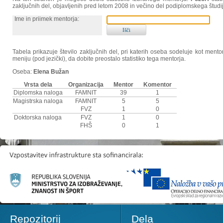
zaključnih del, objavljenih pred letom 2008 in večino del podiplomskega študi
Ime in priimek mentorja:
Tabela prikazuje število zaključnih del, pri katerih oseba sodeluje kot ment
meniju (pod jezički), da dobite preostalo statistiko tega mentorja.
Oseba:
Elena Bužan
Vrsta dela
Organizacija
Mentor
Komentor
Diplomska naloga
FAMNIT
39
1
Magistrska naloga
FAMNIT
5
5
FVZ
1
0
Doktorska naloga
FVZ
1
0
FHŠ
0
1
Repozitorij
Dela