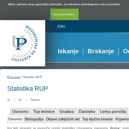
Naša spletna stran uporablja piškotke, za nekatere potrebujemo vašo privolitev.
Uredi privolitev...
ENG
Iskanje
Brskanje
O
/
Prva stran
Statistika RUP
Statistika RUP
A-
|
A+
|
Natisni
Osnovno
Top lestvice
Gradiva
Datoteke
Letna poročila
Osnovno
Bibliografija
Objave zaključnih del
Top ključne besede
Pojavnos
Na teh straneh je mogoče dobiti statistiko izbranega mentorja.
Pozor:
sta