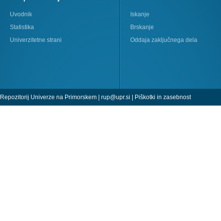
Uvodnik
Iskanje
Statistika
Brskanje
Univerzitetne strani
Oddaja zaključnega dela
Repozitorij Univerze na Primorskem |
rup@upr.si
|
Piškotki in zasebnost