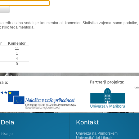
ri katerih oseba sodeluje kot mentor ali komentor. Statistika zajema samo podatke
tistiko tega mentorja.
r
Komentor
11
1
4
0
Dela
Kontakt
Univerza na Primorskem
Iskanje
Universita' del Litorale