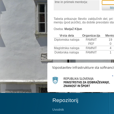
Ime in priimek mentorja:
Tabela prikazuje število zaključnih del, p
meniju (pod jezički), da dobite preostalo sta
Oseba:
Matjaž Kljun
Vrsta dela
Organizacija
Mento
Diplomska naloga
FAMNIT
19
PEF
0
Magistrska naloga
FAMNIT
4
Doktorska naloga
FAMNIT
1
Repozitorij
Uvodnik