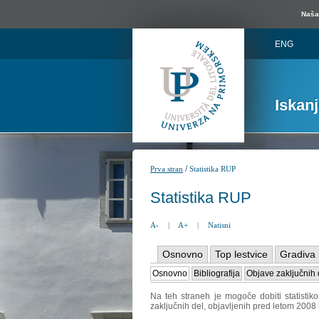
Naša 
ENG
Iskan
/
Prva stran
Statistika RUP
Statistika RUP
A-
|
A+
|
Natisni
Osnovno
Top lestvice
Gradiva
Osnovno
Bibliografija
Objave zaključnih 
Na teh straneh je mogoče dobiti statistik
zaključnih del, objavljenih pred letom 2008