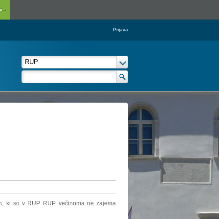
...
Prijava
elih, ki so v RUP. RUP večinoma ne zajema