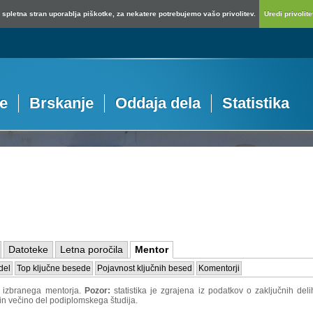
spletna stran uporablja piškotke, za nekatere potrebujemo vašo privolitev.
Uredi privolitev
je
Brskanje
Oddaja dela
Statistika
Datoteke
Letna poročila
Mentor
del
Top ključne besede
Pojavnost ključnih besed
Komentorji
o izbranega mentorja.
Pozor:
statistika je zgrajena iz podatkov o zaključnih d
 in večino del podiplomskega študija.