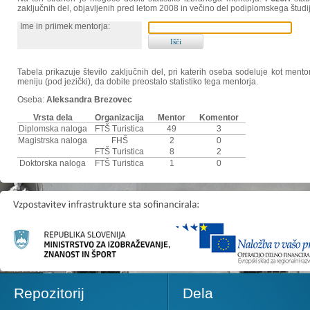
zaključnih del, objavljenih pred letom 2008 in večino del podiplomskega študi
Ime in priimek mentorja:
Tabela prikazuje število zaključnih del, pri katerih oseba sodeluje kot ment
meniju (pod jezički), da dobite preostalo statistiko tega mentorja.
Oseba:
Aleksandra Brezovec
Vrsta dela
Organizacija
Mentor
Komentor
Diplomska naloga
FTŠ Turistica
49
3
Magistrska naloga
FHŠ
2
0
FTŠ Turistica
8
2
Doktorska naloga
FTŠ Turistica
1
0
Repozitorij
Dela