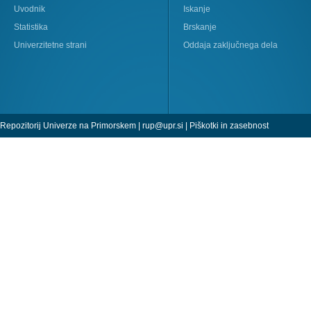
Uvodnik
Iskanje
Statistika
Brskanje
Univerzitetne strani
Oddaja zaključnega dela
Repozitorij Univerze na Primorskem |
rup@upr.si
|
Piškotki in zasebnost