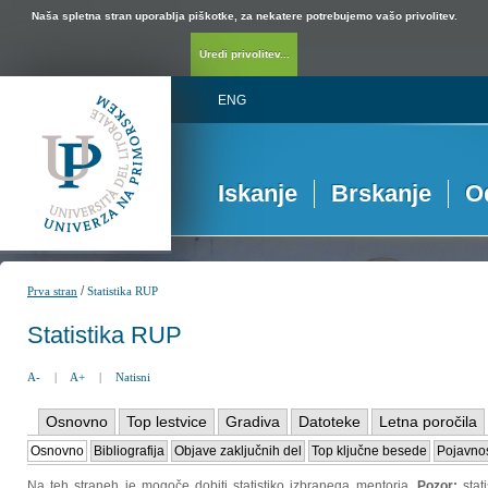
Naša spletna stran uporablja piškotke, za nekatere potrebujemo vašo privolitev.
Uredi privolitev...
ENG
Iskanje
Brskanje
O
/
Prva stran
Statistika RUP
Statistika RUP
A-
|
A+
|
Natisni
Osnovno
Top lestvice
Gradiva
Datoteke
Letna poročila
Osnovno
Bibliografija
Objave zaključnih del
Top ključne besede
Pojavnos
Na teh straneh je mogoče dobiti statistiko izbranega mentorja.
Pozor:
sta